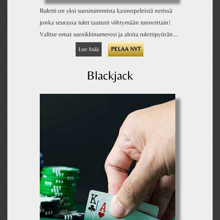
Ruletti on yksi suosituimmista kasinopeleistä netissä
jonka seurassa tulet taatusti viihtymään tunneittain!
Valitse omat suosikkinumerosi ja aloita rulettipyörän...
Lue lisää
PELAA NYT
Blackjack