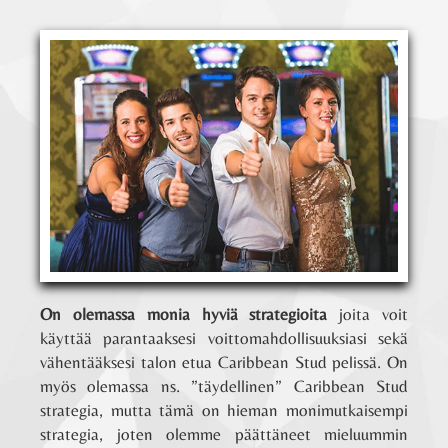
On olemassa monia hyviä strategioita
joita voit
käyttää parantaaksesi voittomahdollisuuksiasi sekä
vähentääksesi talon etua Caribbean Stud pelissä. On
myös olemassa ns. ”täydellinen” Caribbean Stud
strategia, mutta tämä on hieman monimutkaisempi
strategia, joten olemme päättäneet mieluummin