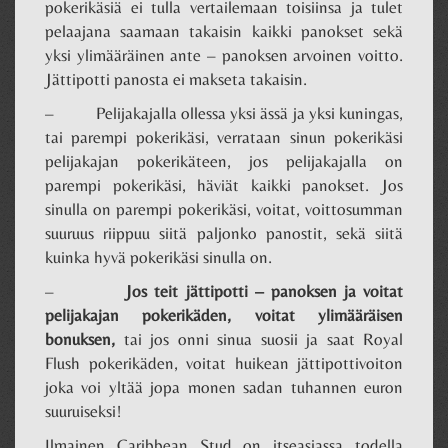
pokerikäsiä ei tulla vertailemaan toisiinsa ja tulet
pelaajana saamaan takaisin kaikki panokset sekä
yksi ylimääräinen ante – panoksen arvoinen voitto.
Jättipotti panosta ei makseta takaisin.
– Pelijakajalla ollessa yksi ässä ja yksi kuningas,
tai parempi pokerikäsi, verrataan sinun pokerikäsi
pelijakajan pokerikäteen, jos pelijakajalla on
parempi pokerikäsi, häviät kaikki panokset. Jos
sinulla on parempi pokerikäsi, voitat, voittosumman
suuruus riippuu siitä paljonko panostit, sekä siitä
kuinka hyvä pokerikäsi sinulla on.
–
Jos teit jättipotti – panoksen ja voitat
pelijakajan pokerikäden, voitat ylimääräisen
bonuksen,
tai jos onni sinua suosii ja saat Royal
Flush pokerikäden, voitat huikean jättipottivoiton
joka voi yltää jopa monen sadan tuhannen euron
suuruiseksi!
Ilmainen Caribbean Stud on itseasiassa todella