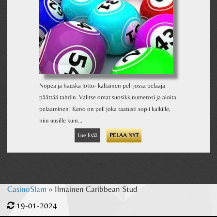
Nopea ja hauska lotto- kaltainen peli jossa pelaaja
päättää tahdin. Valitse omat suosikkinumerosi ja aloita
pelaaminen! Keno on peli joka taatusti sopii kaikille,
niin uusille kuin...
Lue lisää
PELAA NYT
CasinoSlam
»
Ilmainen Caribbean Stud
19-01-2024