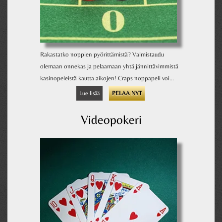
Rakastatko noppien pyörittämistä? Valmistaudu
olemaan onnekas ja pelaamaan yhtä jännittävimmistä
kasinopeleistä kautta aikojen! Craps noppapeli voi...
Lue lisää
PELAA NYT
Videopokeri