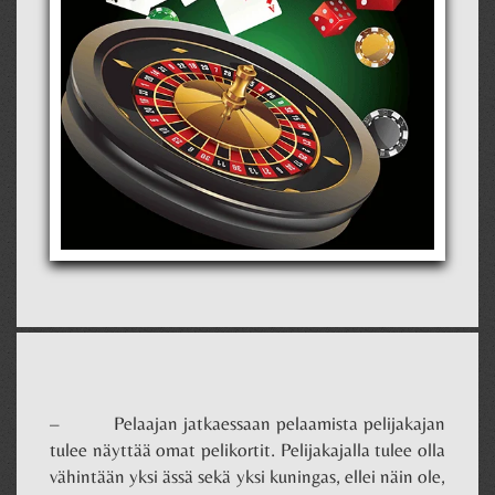
– Pelaajan jatkaessaan pelaamista pelijakajan
tulee näyttää omat pelikortit. Pelijakajalla tulee olla
vähintään yksi ässä sekä yksi kuningas, ellei näin ole,