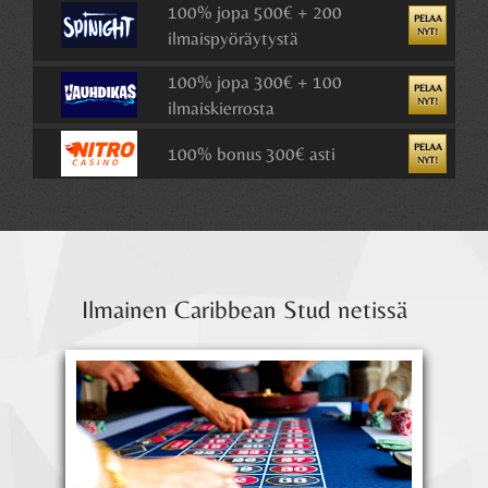
100% jopa 500€ + 200
PELAA
NYT!
ilmaispyöräytystä
100% jopa 300€ + 100
PELAA
NYT!
ilmaiskierrosta
PELAA
100% bonus 300€ asti
NYT!
Ilmainen Caribbean Stud netissä