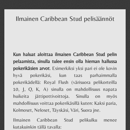
Ilmainen Caribbean Stud pelisäännöt
Kun haluat aloittaa ilmaisen Caribbean Stud pelin
pelaamista, sinulla tulee ensin olla hieman hallussa
pokerikäsien arvot
. Esimerkiksi yksi pari ei ole kovin
hyvä pokerikäsi, kun taas parhaimmalla
pokerikädellä: Royal Flush (värisuora pelikorteilla
10, J, Q, K, A) sinulla on mahdollisuus napata
huikeita jättipottivoittoja. Sinulla on myös
mahdollisuus voittaa pokerikäsillä kuten: Kaksi paria,
Kolmoset, Neloset, Täyskäsi, Väri, Suora jne.
Ilmainen Caribbean Stud pelikulku menee
kutakuinkin tällä tavalla: