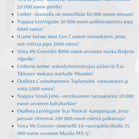
50 000 euron potilla!
Unibet -sivustolla on meneillään 60 000 euron turnaus!
Nappaa LeoVegasin 20 000 euron palkintopotista jopa
6000 euroa!
IGame kutsuu sinut Live Casinon turnaukseen, jossa
voit voittaa jopa 3000 euroa!
Voita Mr Greeniltä 8000 euron arvoinen matka Baijerin
Alpeille!
Unibetin kolme vedonlyöntivoittajaa pääsevät Esa
Tikkasen mukana matkalle Miamiin!
Osallistu Casinohuoneen Tuplamahis -turnaukseen ja
voita 5000 euroa!
Nappaa Vera&John –nettikasinon turnauksesta 10 000
euron arvoinen kultaharkko!
Osallistu LeoVegasin Star Festival -kampanjaan, jossa
jaetaan yhteensä 200 000 euron edestä palkintoja!
Voita Mr Greenin viimeisellä 10-vuotisjuhlaviikolla 25
000 euron arvoinen Mazda MX-5!