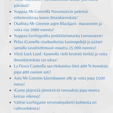
päivässä!
Nappaa Mr Greenillä Novomaticin peleissä
erikoisvoittoja kuten ilmaiskierroksia!
Osallistu Mr Greenin arjen Blackjack -maratoniin ja
voita osa 2000 eurosta!
Nappaa LeoVegasilta jenkkifutismatka Lontooseen!
Pelaa iGamella visailuaiheisia kasinopelejä ja pääset
samalla tavoittelemaan osuutta 25 000 eurosta!
Vietä Luck Land -kasinolla vielä kesäisiä hetkiä ja voita
ilmaiskierroksia tai rahaa!
La Fiesta Casinolla saa elokuisina öinä 400 % bonuksia
jopa 400 euroon asti!
Astu Mr Greenin käteiskuuron alle ja voita jopa 1500
euroa!
iGame järjestää jännittäviä turnauksia jopa monta
kertaa viikossa!
Valitse LeoVegasin tervetulopaketti kolmesta eri
vaihtoehdosta!