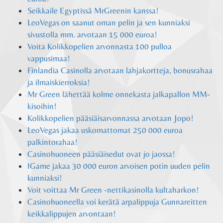
Seikkaile Egyptissä MrGreenin kanssa!
LeoVegas on saanut oman pelin ja sen kunniaksi
sivustolla mm. arvotaan 15 000 euroa!
Voita Kolikkopelien arvonnasta 100 pulloa
vappusimaa!
Finlandia Casinolla arvotaan lahjakortteja, bonusrahaa
ja ilmaiskierroksia!
Mr Green lähettää kolme onnekasta jalkapallon MM-
kisoihin!
Kolikkopelien pääsiäisarvonnassa arvotaan Jopo!
LeoVegas jakaa uskomattomat 250 000 euroa
palkintorahaa!
Casinohuoneen pääsiäisedut ovat jo jaossa!
IGame jakaa 30 000 euron arvoisen potin uuden pelin
kunniaksi!
Voit voittaa Mr Green -nettikasinolla kultaharkon!
Casinohuoneella voi kerätä arpalippuja Gunnareitten
keikkalippujen arvontaan!