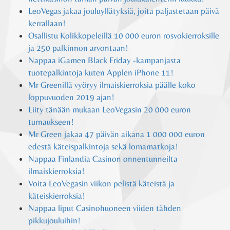
LeoVegas jakaa jouluyllätyksiä, joita paljastetaan päivä
kerrallaan!
Osallistu Kolikkopeleillä 10 000 euron rosvokierroksille
ja 250 palkinnon arvontaan!
Nappaa iGamen Black Friday -kampanjasta
tuotepalkintoja kuten Applen iPhone 11!
Mr Greenillä vyöryy ilmaiskierroksia päälle koko
loppuvuoden 2019 ajan!
Liity tänään mukaan LeoVegasin 20 000 euron
turnaukseen!
Mr Green jakaa 47 päivän aikana 1 000 000 euron
edestä käteispalkintoja sekä lomamatkoja!
Nappaa Finlandia Casinon onnentunneilta
ilmaiskierroksia!
Voita LeoVegasin viikon pelistä käteistä ja
käteiskierroksia!
Nappaa liput Casinohuoneen viiden tähden
pikkujouluihin!