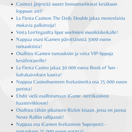
Casino1 järjestää suuret bonusmarkkinat kesäkuun
loppuun asti!
La Fiesta Casinon The Daily Double jakaa monenlaisia
mukavia palkintoja!
Voita LeoVegasilta liput unelmiesi musiikkikeikalle!
Nappaa osasi iGamen päivittäisistä 3000 euron
turnauksista!
Osallistu iGamen turnauksiin ja voita VIP-lippuja
kesäfestareille!
La Fiesta Casino jakaa 30 000 euroa Book of Sun -
kultakaivoksen kautta!
Nappaa Casinohuoneen livekasinolta osa 75 000 euron
potista!
Ehdit vielä osallistumaan iGame -nettikasinon
haasteviikkoon!
Osallistu tähän pikaiseen Rizkin kisaan, jossa on jaossa
Neste Ralliin rallipassit!
Nappaa osa iGamen livekasinon Superpotti -
turnauksen 75 000 euron potista!