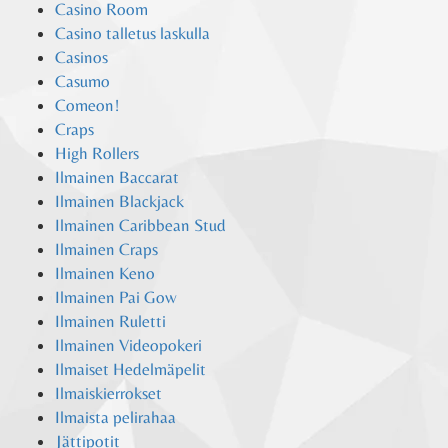
Casino Room
Casino talletus laskulla
Casinos
Casumo
Comeon!
Craps
High Rollers
Ilmainen Baccarat
Ilmainen Blackjack
Ilmainen Caribbean Stud
Ilmainen Craps
Ilmainen Keno
Ilmainen Pai Gow
Ilmainen Ruletti
Ilmainen Videopokeri
Ilmaiset Hedelmäpelit
Ilmaiskierrokset
Ilmaista pelirahaa
Jättipotit