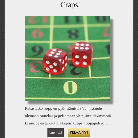
Craps
Rakastatko noppien pyörittämistä? Valmistaudu
olemaan onnekas ja pelaamaan yhtä jännittävimmistä
kasinopeleistä kautta aikojen! Craps noppapeli voi...
Lue lisää
PELAA NYT