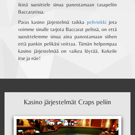
ikinä suosittele sinua panostamaan tasapeliin
Baccaratissa.
Paras kasino järjestelmä taikka
pelivinkki
jota
voimme sinulle tarjota Baccarat pelissä, on että
suosittelemme sinua aina panostamaan siihen
että pankin pelikäsi voittaa. Tämän helpompaa
kasino järjestelmää on vaikea löytää. Kokeile
itse ja näe!
Kasino järjestelmät Craps peliin