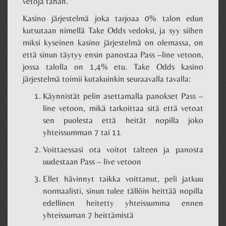
vetoja tähän.
Kasino järjestelmä joka tarjoaa 0% talon edun
kutsutaan nimellä Take Odds vedoksi, ja syy siihen
miksi kyseinen kasino järjestelmä on olemassa, on
että sinun täytyy ensin panostaa Pass –line vetoon,
jossa talolla on 1,4% etu. Take Odds kasino
järjestelmä toimii kutakuinkin seuraavalla tavalla:
Käynnistät pelin asettamalla panokset Pass –
line vetoon, mikä tarkoittaa sitä että vetoat
sen puolesta että heität nopilla joko
yhteissumman 7 tai 11
Voittaessasi ota voitot talteen ja panosta
uudestaan Pass – live vetoon
Ellet hävinnyt taikka voittanut, peli jatkuu
normaalisti, sinun tulee tällöin heittää nopilla
edellinen heitetty yhteissumma ennen
yhteissuman 7 heittämistä