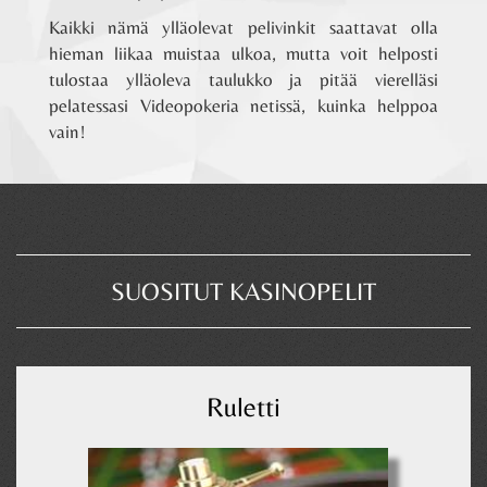
Kaikki nämä ylläolevat pelivinkit saattavat olla
hieman liikaa muistaa ulkoa, mutta voit helposti
tulostaa ylläoleva taulukko ja pitää vierelläsi
pelatessasi Videopokeria netissä, kuinka helppoa
vain!
SUOSITUT KASINOPELIT
Ruletti