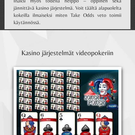
lisäksi myös todella helppo – oppinen sekä
jännittävä kasino järjestelmä. Voit täältä alapuolelta
kokeilla ilmaiseksi miten Take Odds veto toimii
käytännössä.
Kasino järjestelmät videopokeriin