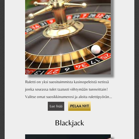
Ruletti on yksi suosituimmista kasinopeleistä netissä
jonka seurassa tulet taatusti viihtymään tunneittain!
Valitse omat suosikkinumerosi ja aloita rulettipyörän...
Lue lisää
PELAA NYT
Blackjack