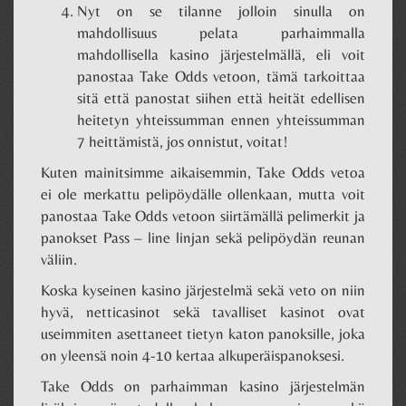
Nyt on se tilanne jolloin sinulla on
mahdollisuus pelata parhaimmalla
mahdollisella kasino järjestelmällä, eli voit
panostaa Take Odds vetoon, tämä tarkoittaa
sitä että panostat siihen että heität edellisen
heitetyn yhteissumman ennen yhteissumman
7 heittämistä, jos onnistut, voitat!
Kuten mainitsimme aikaisemmin, Take Odds vetoa
ei ole merkattu pelipöydälle ollenkaan, mutta voit
panostaa Take Odds vetoon siirtämällä pelimerkit ja
panokset Pass – line linjan sekä pelipöydän reunan
väliin.
Koska kyseinen kasino järjestelmä sekä veto on niin
hyvä, netticasinot sekä tavalliset kasinot ovat
useimmiten asettaneet tietyn katon panoksille, joka
on yleensä noin 4-10 kertaa alkuperäispanoksesi.
Take Odds on parhaimman kasino järjestelmän