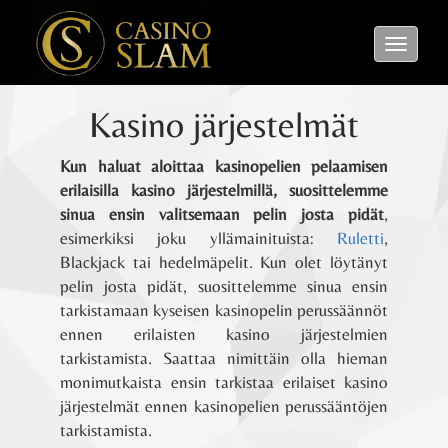
Toggle
navigati
Kasino järjestelmät
Kun haluat aloittaa kasinopelien pelaamisen
erilaisilla kasino järjestelmillä, suosittelemme
sinua ensin valitsemaan pelin josta pidät
,
esimerkiksi joku yllämainituista:
Ruletti
,
Blackjack tai hedelmäpelit. Kun olet löytänyt
pelin josta pidät, suosittelemme sinua ensin
tarkistamaan kyseisen kasinopelin perussäännöt
ennen erilaisten kasino järjestelmien
tarkistamista. Saattaa nimittäin olla hieman
monimutkaista ensin tarkistaa erilaiset kasino
järjestelmät ennen kasinopelien perussääntöjen
tarkistamista.