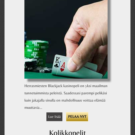
Herrasmiesten Blackjack kasinopeli on yksi maailman
tunnetuimmista peleistä. Saadessasi parempi pelikäsi
kuin jakajalla sinulla on mahdollisuus voittaa elämää
muuttavia...
Lue lisää
PELAA NYT
Kolikkopelit