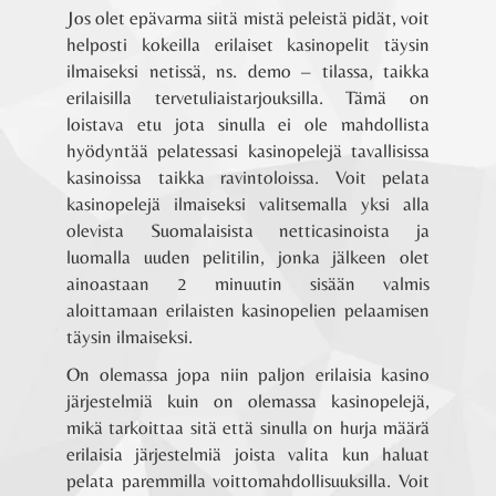
Jos olet epävarma siitä mistä peleistä pidät, voit
helposti kokeilla erilaiset kasinopelit täysin
ilmaiseksi netissä, ns. demo – tilassa, taikka
erilaisilla tervetuliaistarjouksilla. Tämä on
loistava etu jota sinulla ei ole mahdollista
hyödyntää pelatessasi kasinopelejä tavallisissa
kasinoissa taikka ravintoloissa. Voit pelata
kasinopelejä ilmaiseksi valitsemalla yksi alla
olevista Suomalaisista netticasinoista ja
luomalla uuden pelitilin, jonka jälkeen olet
ainoastaan 2 minuutin sisään valmis
aloittamaan erilaisten kasinopelien pelaamisen
täysin ilmaiseksi.
On olemassa jopa niin paljon erilaisia kasino
järjestelmiä kuin on olemassa kasinopelejä,
mikä tarkoittaa sitä että sinulla on hurja määrä
erilaisia järjestelmiä joista valita kun haluat
pelata paremmilla voittomahdollisuuksilla. Voit