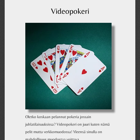
Videopokeri
Oletko koskaan pelannut pokeria jossain
juhlatilaisuuksissa? Videopokeri on juuri kuten nämä
pelit mutta verkkomuodossa! Yleensä sinulla on
mahdollisuus muodostaa voittava...