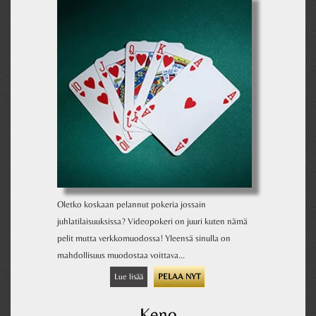
Oletko koskaan pelannut pokeria jossain
juhlatilaisuuksissa? Videopokeri on juuri kuten nämä
pelit mutta verkkomuodossa! Yleensä sinulla on
mahdollisuus muodostaa voittava...
Lue lisää
PELAA NYT
Keno