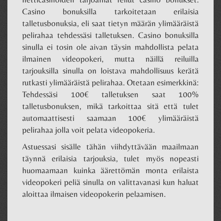
Casino bonuksilla tarkoitetaan erilaisia
talletusbonuksia, eli saat tietyn määrän ylimääräistä
pelirahaa tehdessäsi talletuksen. Casino bonuksilla
sinulla ei tosin ole aivan täysin mahdollista pelata
ilmainen videopokeri, mutta näillä reiluilla
tarjouksilla sinulla on loistava mahdollisuus kerätä
rutkasti ylimääräistä pelirahaa. Otetaan esimerkkinä:
Tehdessäsi 100€ talletuksen saat 100%
talletusbonuksen, mikä tarkoittaa sitä että tulet
automaattisesti saamaan 100€ ylimääräistä
pelirahaa jolla voit pelata videopokeria.
Astuessasi sisälle tähän viihdyttävään maailmaan
täynnä erilaisia tarjouksia, tulet myös nopeasti
huomaamaan kuinka äärettömän monta erilaista
videopokeri peliä sinulla on valittavanasi kun haluat
aloittaa ilmaisen videopokerin pelaamisen.