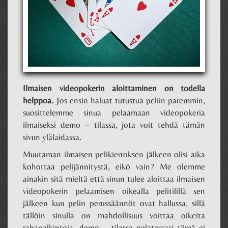
Ilmaisen videopokerin aloittaminen on todella
helppoa.
Jos ensin haluat tutustua peliin paremmin,
suosittelemme sinua pelaamaan videopokeria
ilmaiseksi demo – tilassa, jota voit tehdä tämän
sivun ylälaidassa.
Muutaman ilmaisen pelikierroksen jälkeen olisi aika
kohottaa pelijännitystä, eikö vain? Me olemme
ainakin sitä mieltä että sinun tulee aloittaa ilmaisen
videopokerin pelaamisen oikealla pelitilillä sen
jälkeen kun pelin perussäännöt ovat hallussa, sillä
tällöin sinulla on mahdollisuus voittaa oikeita
rahapalkintoja, demo – tilassa pelatessasi tämä ei