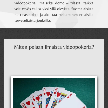
videopokeria ilmaiseksi demo – tilassa, taikka
voit myös valita yksi yllä olevista Suomalaisista
netticasinoista ja aloittaa pelaaminen erilaisilla
tervetuliaistarjouksilla.
Miten pelaan ilmaista videopokeria?