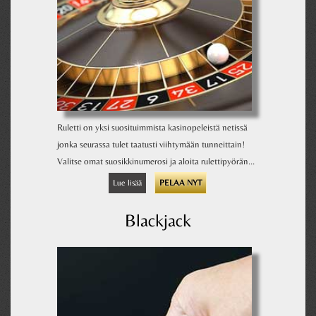
Ruletti on yksi suosituimmista kasinopeleistä netissä
jonka seurassa tulet taatusti viihtymään tunneittain!
Valitse omat suosikkinumerosi ja aloita rulettipyörän...
Lue lisää
PELAA NYT
Blackjack