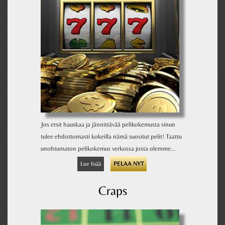
Jos etsit hauskaa ja jännittävää pelikokemusta sinun
tulee ehdottomasti kokeilla nämä suositut pelit! Taattu
unohtumaton pelikokemus verkossa josta olemme...
Lue lisää
PELAA NYT
Craps