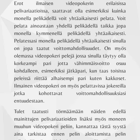
Erot ilmaisen videopokerin erilaisissa
pelivariaatioissa, saattavat olla esimerkiksi kuinka
monella pelikädellä voit yhtäaikaisesti pelata. Voit
pelata ainoastaan yhdellä pelikädellä taikka jopa
monella kymmenellä pelikädellä yhtäaikaisesti.
Pelatessasi monella pelikädellä yhtäaikaisesti sinulla
on jopa taatut voittomahdollisuudet. On myös
olemassa videopokeri pelejä jossa sinulla täytyy olla
korkeampi pari jotta vähimmäisvoitto osuu
kohdalleen, esimerkiksi jätkäpari, kun taas toisissa
peleissä riittää alhaisempi pari kuten kakkoset.
Ilmainen videopokeri on myös pelattavissa jokereilla
jotka kohottavat voittomahdollisuuksiasi
entuudestaan.
Tulet taatusti törmäämään näiden edellä
mainittujen pelivariaatioiden lisäksi myös moneen
muuhun videopokeri peliin, kannattaa tästä syystä
aina tarkistaa ennen pelin aloittamista pelin