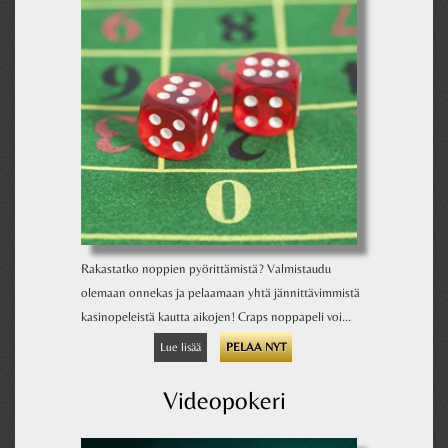
Rakastatko noppien pyörittämistä? Valmistaudu
olemaan onnekas ja pelaamaan yhtä jännittävimmistä
kasinopeleistä kautta aikojen! Craps noppapeli voi...
Lue lisää
PELAA NYT
Videopokeri