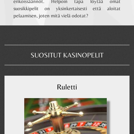
erikoissäännöt. Helpoin tapa löytää omat
suosikkipelit on yksinkertaisesti että aloitat
pelaamisen, joten mitä vielä odotat?
SUOSITUT KASINOPELIT
Ruletti