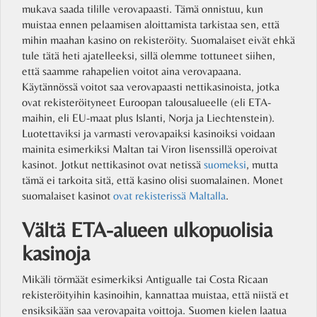
mukava saada tilille verovapaasti. Tämä onnistuu, kun
muistaa ennen pelaamisen aloittamista tarkistaa sen, että
mihin maahan kasino on rekisteröity. Suomalaiset eivät ehkä
tule tätä heti ajatelleeksi, sillä olemme tottuneet siihen,
että saamme rahapelien voitot aina verovapaana.
Käytännössä voitot saa verovapaasti nettikasinoista, jotka
ovat rekisteröityneet Euroopan talousalueelle (eli ETA-
maihin, eli EU-maat plus Islanti, Norja ja Liechtenstein).
Luotettaviksi ja varmasti verovapaiksi kasinoiksi voidaan
mainita esimerkiksi Maltan tai Viron lisenssillä operoivat
kasinot. Jotkut nettikasinot ovat netissä
suomeksi
, mutta
tämä ei tarkoita sitä, että kasino olisi suomalainen. Monet
suomalaiset kasinot
ovat rekisterissä Maltalla
.
Vältä ETA-alueen ulkopuolisia
kasinoja
Mikäli törmäät esimerkiksi Antigualle tai Costa Ricaan
rekisteröityihin kasinoihin, kannattaa muistaa, että niistä et
ensiksikään saa verovapaita voittoja. Suomen kielen laatua