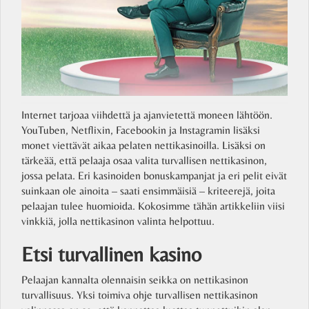
Internet tarjoaa viihdettä ja ajanvietettä moneen lähtöön.
YouTuben, Netflixin, Facebookin ja Instagramin lisäksi
monet viettävät aikaa pelaten nettikasinoilla. Lisäksi on
tärkeää, että pelaaja osaa valita turvallisen nettikasinon,
jossa pelata. Eri kasinoiden bonuskampanjat ja eri pelit eivät
suinkaan ole ainoita – saati ensimmäisiä – kriteerejä, joita
pelaajan tulee huomioida. Kokosimme tähän artikkeliin viisi
vinkkiä, jolla nettikasinon valinta helpottuu.
Etsi turvallinen kasino
Pelaajan kannalta olennaisin seikka on nettikasinon
turvallisuus. Yksi toimiva ohje turvallisen nettikasinon