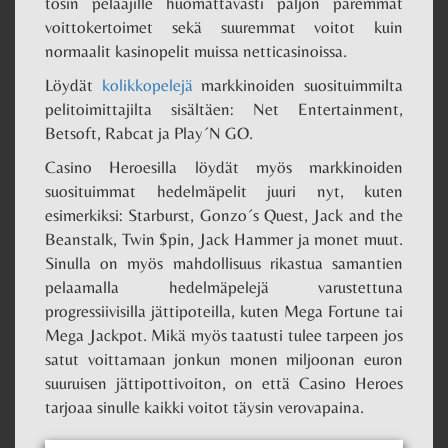
tosin pelaajille huomattavasti paljon paremmat
voittokertoimet sekä suuremmat voitot kuin
normaalit kasinopelit muissa netticasinoissa.
Löydät
kolikkopelejä
markkinoiden suosituimmilta
pelitoimittajilta sisältäen: Net Entertainment,
Betsoft, Rabcat ja Play´N GO.
Casino Heroesilla löydät myös markkinoiden
suosituimmat hedelmäpelit juuri nyt, kuten
esimerkiksi: Starburst, Gonzo´s Quest, Jack and the
Beanstalk, Twin $pin, Jack Hammer ja monet muut.
Sinulla on myös mahdollisuus rikastua samantien
pelaamalla hedelmäpelejä varustettuna
progressiivisilla jättipoteilla, kuten Mega Fortune tai
Mega Jackpot. Mikä myös taatusti tulee tarpeen jos
satut voittamaan jonkun monen miljoonan euron
suuruisen jättipottivoiton, on että Casino Heroes
tarjoaa sinulle kaikki voitot täysin verovapaina.