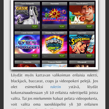
Löydät myös kattavan valikoiman erilaisia ruletti,
blackjack, baccarat, craps ja videopokeri pelejä. Jos
olet esimerkiksi
ruletin
ystävä, löydät
kokonaisuudessaan yli 10 erilaista rulettipeliä joista
valita. Tai jos mielummin haluat pelata videopokeria,
voit valita oma suosikkipelisi yli 30 erilaisen