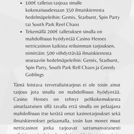
100€ talletus tarjoaa sinulle
kokonaisuudessaan 350 ilmaiskierrosta
hedelmäpeleihin: Gemix, Starburst, Spin Party
tai South Park Reel Chaos
Tekemällä 200€ talletuksen sinulla on
mahdollisuus hyödyntää Casino Heroes
netticasinon kaikista reiluimman tarjouksen,
nimittäin: 500 viihdyttävää ilmaiskierrosta
seuraaviin hedelmäpeleihin: Gemix, Starburst,
Spin Party, South Park Rell Chaos ja Greedy
Goblings
Tämä loistava tervetuliaistarjous ei ole tosin ainut
tarjous jota sinulla on mahdollisuus hyödyntää.
Casino Heroes on tehnyt pelikokemuksesta
ainutlaatuisen sillä tavalla että sinulla on pelaajana
mahdollisuus itse kerätä omat kasinotarjoukset sekä
ilmaiskierrokset pelaamalla, tosin kun monet muut
netticasinot jotka tarjoavat sattumanvaraisesti