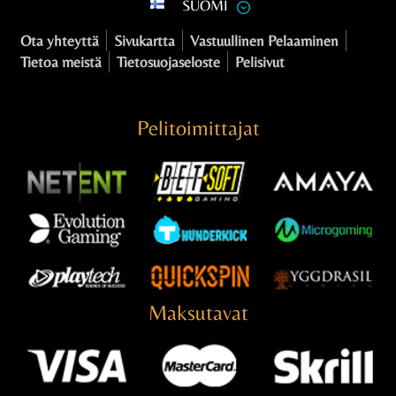
SUOMI
Ota yhteyttä
Sivukartta
Vastuullinen Pelaaminen
Tietoa meistä
Tietosuojaseloste
Pelisivut
Pelitoimittajat
Maksutavat