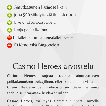
Ainutlaatuinen kasinoseikkailu
jopa 500 viihdyttävää ilmaiskierrosta
Live chat asiakaspalvelu
Laaja pelivalikoima
Ei talletusbonusta ensitalletukselle
Ei Keno eikä Bingopelejä
Casino Heroes arvostelu
Casino Heroes tarjoaa todella ainutlaatuisen
pelikokemuksen pelaajilleen
, ellet ole aiemmin vieraillut
Casino Heroesin pelimaailmassa, suosittelemme sinua
todella suuntaamaan heidän sivuilleen.
Casino Heroes, tai myös aiemmin tunnettu nimellä