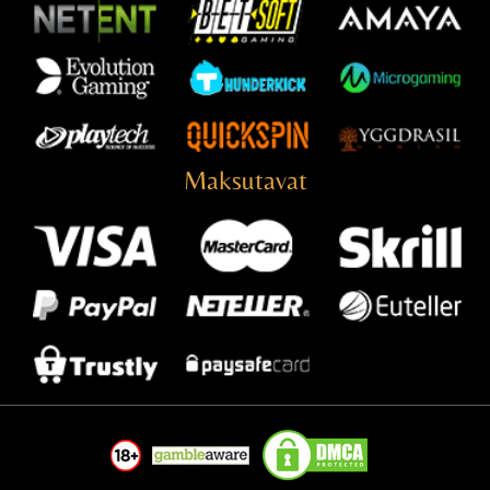
Maksutavat