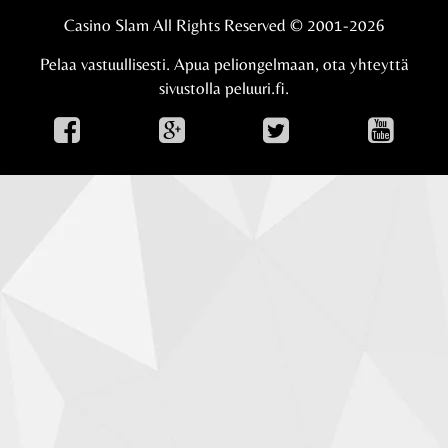
Casino Slam All Rights Reserved © 2001-2026
Pelaa vastuullisesti. Apua peliongelmaan, ota yhteyttä
sivustolla
peluuri.fi.