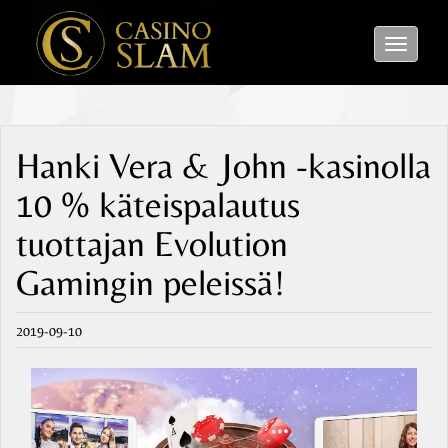
Toggle
navigati
Hanki Vera & John -kasinolla
10 % käteispalautus
tuottajan Evolution
Gamingin peleissä!
2019-09-10