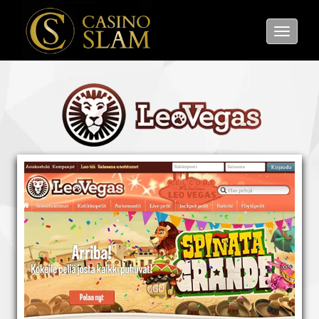
Toggle
navigati