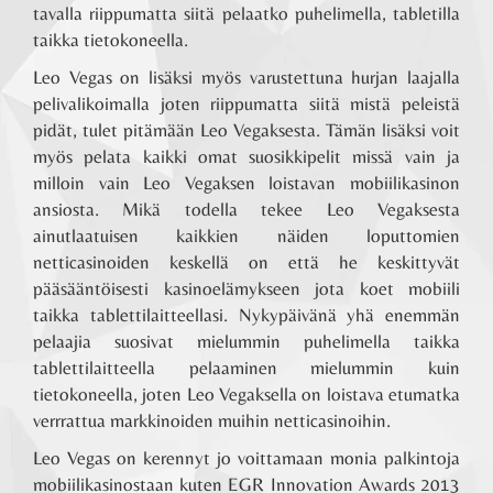
tavalla riippumatta siitä pelaatko puhelimella, tabletilla
taikka tietokoneella.
Leo Vegas on lisäksi myös varustettuna hurjan laajalla
pelivalikoimalla joten riippumatta siitä mistä peleistä
pidät, tulet pitämään Leo Vegaksesta. Tämän lisäksi voit
myös pelata kaikki omat suosikkipelit missä vain ja
milloin vain Leo Vegaksen loistavan mobiilikasinon
ansiosta. Mikä todella tekee Leo Vegaksesta
ainutlaatuisen kaikkien näiden loputtomien
netticasinoiden keskellä on että he keskittyvät
pääsääntöisesti kasinoelämykseen jota koet mobiili
taikka tablettilaitteellasi. Nykypäivänä yhä enemmän
pelaajia suosivat mielummin puhelimella taikka
tablettilaitteella pelaaminen mielummin kuin
tietokoneella, joten Leo Vegaksella on loistava etumatka
verrrattua markkinoiden muihin netticasinoihin.
Leo Vegas on kerennyt jo voittamaan monia palkintoja
mobiilikasinostaan kuten EGR Innovation Awards 2013