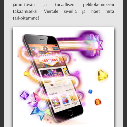
jännittävän ja turvallisen pelikokemuksen
takaamiseksi. Vieraile sivuilla ja näet mitä
tarkoitamme!