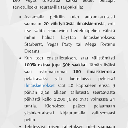
Leo Vegas toivottaa kaikki uudet pelaajat
tervetulleeksi seuraavilla tarjouksilla:
Avaamalla pelitilin tulet automaattisesti
saamaan
20 viihdyttävää ilmaiskierrosta
, voit
itse valita seuraavien hedelmäpelien välistä
mihin haluat käyttää ilmaiskierroksesi:
Starburst, Vegas Party tai Mega Fortune
Dreams
Kun teet ensitalletuksen, saat välittömästi
100% extraa jopa 50€ saakka
! Tämän lisäksi
saat uskomattomat
180 ilmaiskierrosta
pelattavaksi yllä luetelluissa peleissä!
Ilmaiskierrokset
saat 20 kappaleen erissä 9
päivän ajan alkaen talletusta seuraavasta
päivästä kello 12:00 ja ne ovat voimassa 24
tuntia. Kierrokset pääset pelaamaan
yksinkertaisesti kirjautumalla valitsemaasi
peliin.
Tehdessäsi toisen talletuksen tulet saamaan