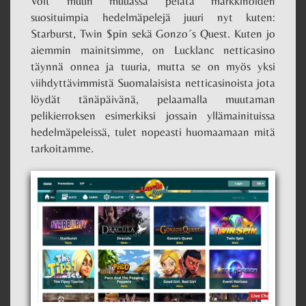
Voit muun muuassa pelata markkinoiden
suosituimpia hedelmäpelejä juuri nyt kuten:
Starburst, Twin $pin sekä Gonzo´s Quest. Kuten jo
aiemmin mainitsimme, on Lucklanc netticasino
täynnä onnea ja tuuria, mutta se on myös yksi
viihdyttävimmistä Suomalaisista netticasinoista jota
löydät tänäpäivänä, pelaamalla muutaman
pelikierroksen esimerkiksi jossain yllämainituissa
hedelmäpeleissä, tulet nopeasti huomaamaan mitä
tarkoitamme.