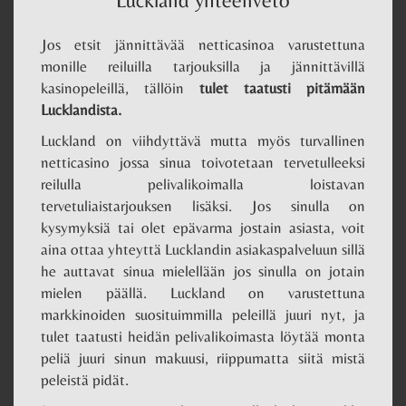
Luckland yhteenveto
Jos etsit jännittävää netticasinoa varustettuna
monille reiluilla tarjouksilla ja jännittävillä
kasinopeleillä, tällöin
tulet taatusti pitämään
Lucklandista.
Luckland on viihdyttävä mutta myös turvallinen
netticasino jossa sinua toivotetaan tervetulleeksi
reilulla pelivalikoimalla loistavan
tervetuliaistarjouksen lisäksi. Jos sinulla on
kysymyksiä tai olet epävarma jostain asiasta, voit
aina ottaa yhteyttä Lucklandin asiakaspalveluun sillä
he auttavat sinua mielellään jos sinulla on jotain
mielen päällä. Luckland on varustettuna
markkinoiden suosituimmilla peleillä juuri nyt, ja
tulet taatusti heidän pelivalikoimasta löytää monta
peliä juuri sinun makuusi, riippumatta siitä mistä
peleistä pidät.