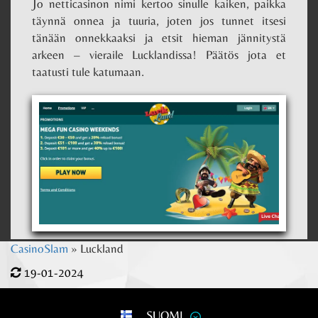
Jo netticasinon nimi kertoo sinulle kaiken, paikka
täynnä onnea ja tuuria, joten jos tunnet itsesi
tänään onnekkaaksi ja etsit hieman jännitystä
arkeen – vieraile Lucklandissa! Päätös jota et
taatusti tule katumaan.
CasinoSlam
»
Luckland
19-01-2024
SUOMI