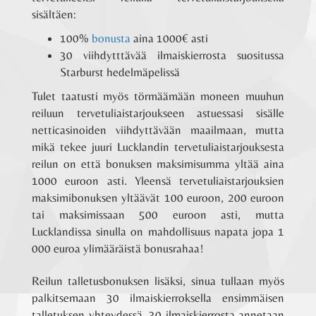
sisältäen:
100%
bonusta
aina 1000€ asti
30 viihdytttävää ilmaiskierrosta suositussa
Starburst hedelmäpelissä
Tulet taatusti myös törmäämään moneen muuhun
reiluun tervetuliaistarjoukseen astuessasi sisälle
netticasinoiden viihdyttävään maailmaan, mutta
mikä tekee juuri Lucklandin tervetuliaistarjouksesta
reilun on että bonuksen maksimisumma yltää aina
1000 euroon asti. Yleensä tervetuliaistarjouksien
maksimibonuksen yltäävät 100 euroon, 200 euroon
tai maksimissaan 500 euroon asti, mutta
Lucklandissa sinulla on mahdollisuus napata jopa 1
000 euroa ylimääräistä bonusrahaa!
Reilun talletusbonuksen lisäksi, sinua tullaan myös
palkitsemaan 30 ilmaiskierroksella ensimmäisen
talletuksen yhteydessä. 30 ilmaiskierrosta annetaan