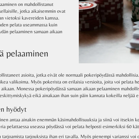
pelaaminen on mahdollistanut
ellaisille, jotka aikaisemmin ovat
jan vietoksi kavereiden kanssa.
uuden pelata useammassa kuin
ydän pelaaminen samaan aikaan
ä pelaaminen
istaneet asioita, jotka eivät ole normaali pokeripöydässä mahdollisia.
uikea valikoima. Myös pokerista on erilaisia versioita, joita voi pelata
aikaan. Monessa pokeripöydässä samaan aikaan pelaaminen mahdollista
skittymiskykyä eikä ainakaan ihan suin päin kannata kokeilla neljää er
en hyödyt
en antaa ainakin enemmän käsimahdollisuuksia ja siinä voi itsekin ke
a pelattaessa useassa pöydässä voi pelata helposti esimerkiksi 60 kätt
n tarjoamista tarjouksista ihan eri tavalla. Myös pienempi varianssi voi 