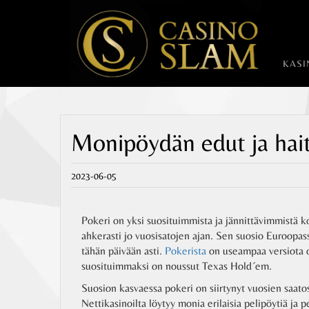
KASI
Monipöydän edut ja hait
2023-06-05
Pokeri on yksi suosituimmista ja jännittävimmistä kor
ahkerasti jo vuosisatojen ajan. Sen suosio Euroopas
tähän päivään asti.
Pokerista
on useampaa versiota 
suosituimmaksi on noussut Texas Hold´em.
Suosion kasvaessa pokeri on siirtynyt vuosien saatos
Nettikasinoilta löytyy monia erilaisia pelipöytiä ja