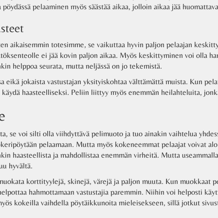
a pöydässä pelaaminen myös säästää aikaa, jolloin aikaa jää huomatt
steet
uten aikaisemmin totesimme, se vaikuttaa hyvin paljon pelaajan kesk
päätöksenteolle ei jää kovin paljon aikaa. Myös keskittyminen voi olla 
nkin helppoa seurata, mutta neljässä on jo tekemistä.
 eikä jokaista vastustajan yksityiskohtaa välttämättä muista. Kun pel
nta käydä haasteelliseksi. Peliin liittyy myös enemmän heilahteluita, jonk
e
a, se voi silti olla viihdyttävä pelimuoto ja tuo ainakin vaihtelua yhde
eripöytään pelaamaan. Mutta myös kokeneemmat pelaajat voivat aloitt
iankin haasteellista ja mahdollistaa enemmän virheitä. Mutta useammall
uu hyvältä.
okata korttityylejä, skinejä, värejä ja paljon muuta. Kun muokkaat peli
pottaa hahmottamaan vastustajia paremmin. Niihin voi helposti käyttää e
i myös kokeilla vaihdella pöytäikkunoita mieleisekseen, sillä jotkut siv