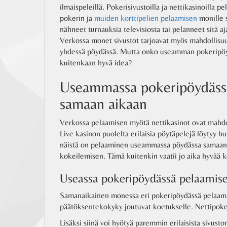
ilmaispeleillä. Pokerisivustoilla ja nettikasinoilla 
pokerin ja
muiden korttipelien pelaamisen
monille s
nähneet turnauksia televisiosta tai pelanneet sitä a
Verkossa monet sivustot tarjoavat myös mahdollis
yhdessä pöydässä. Mutta onko useamman pokeripö
kuitenkaan hyvä idea?
Useammassa pokeripöydäss
samaan aikaan
Verkossa pelaamisen myötä nettikasinot ovat mahdoll
Live kasinon puolelta erilaisia pöytäpelejä löytyy h
näistä on pelaaminen useammassa pöydässa samaan 
kokeilemisen. Tämä kuitenkin vaatii jo aika hyvää ke
Useassa pokeripöydässä pelaamis
Samanaikainen monessa eri pokeripöydässä pelaamin
päätöksentekokyky joutuvat koetukselle. Nettipokeri
Lisäksi siinä voi hyötyä paremmin erilaisista sivusto