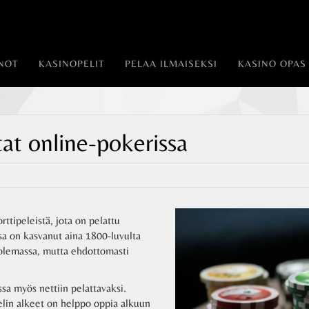
NOT
KASINOPELIT
PELAA ILMAISEKSI
KASINO OPAS
at online-pokerissa
ttipeleistä, jota on pelattu
sa on kasvanut aina 1800-luvulta
olemassa, mutta ehdottomasti
sa myös nettiin pelattavaksi.
 pelin alkeet on helppo oppia alkuun