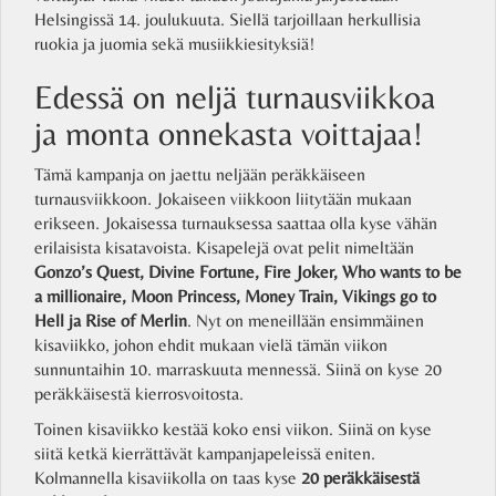
Helsingissä 14. joulukuuta. Siellä tarjoillaan herkullisia
ruokia ja juomia sekä musiikkiesityksiä!
Edessä on neljä turnausviikkoa
ja monta onnekasta voittajaa!
Tämä kampanja on jaettu neljään peräkkäiseen
turnausviikkoon. Jokaiseen viikkoon liitytään mukaan
erikseen. Jokaisessa turnauksessa saattaa olla kyse vähän
erilaisista kisatavoista. Kisapelejä ovat pelit nimeltään
Gonzo’s Quest, Divine Fortune, Fire Joker, Who wants to be
a millionaire, Moon Princess, Money Train, Vikings go to
Hell ja Rise of Merlin
. Nyt on meneillään ensimmäinen
kisaviikko, johon ehdit mukaan vielä tämän viikon
sunnuntaihin 10. marraskuuta mennessä. Siinä on kyse 20
peräkkäisestä kierrosvoitosta.
Toinen kisaviikko kestää koko ensi viikon. Siinä on kyse
siitä ketkä kierrättävät kampanjapeleissä eniten.
Kolmannella kisaviikolla on taas kyse
20 peräkkäisestä