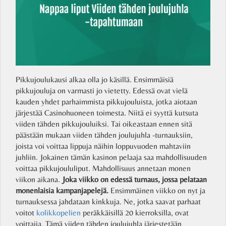
Pikkujoulukausi alkaa olla jo käsillä. Ensimmäisiä
pikkujouluja on varmasti jo vietetty. Edessä ovat vielä
kauden yhdet parhaimmista pikkujouluista, jotka aiotaan
järjestää Casinohuoneen toimesta. Niitä ei syyttä kutsuta
viiden tähden pikkujouluiksi. Tai oikeastaan ennen sitä
päästään mukaan viiden tähden joulujuhla -turnauksiin,
joista voi voittaa lippuja näihin loppuvuoden mahtaviin
juhliin. Jokainen tämän kasinon pelaaja saa mahdollisuuden
voittaa pikkujoululiput. Mahdollisuus annetaan monen
viikon aikana.
Joka viikko on edessä turnaus, jossa pelataan
monenlaisia kampanjapelejä.
Ensimmäinen viikko on nyt ja
turnauksessa jahdataan kinkkuja. Ne, jotka saavat parhaat
voitot
kolikkopelien
peräkkäisillä 20 kierroksilla, ovat
voittajia. Tämä viiden tähden joulujuhla järjestetään