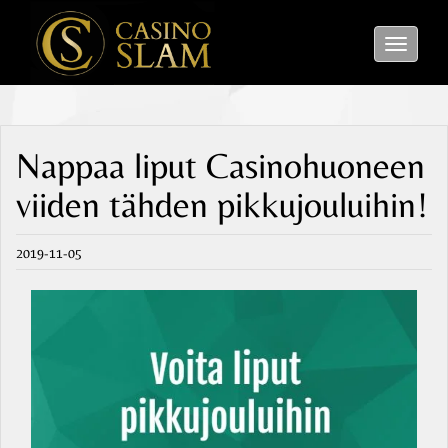
Toggle
navigati
Nappaa liput Casinohuoneen
viiden tähden pikkujouluihin!
2019-11-05