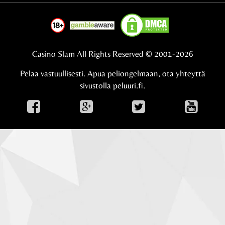
Casino Slam All Rights Reserved © 2001-2026
Pelaa vastuullisesti. Apua peliongelmaan, ota yhteyttä
sivustolla
peluuri.fi.