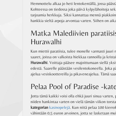
Hemmottelu alkaa jo heti lentokentällä, jossa pää
Kohteessa on tiedossa joka päivä kylpylähoitoja sekä
tarjoamia herkkuja. Siksi kannattaa mennä piakkoin
hankkia sieltä arpoja arvontaa varten. Siihen on aika
Matka Malediivien paratiisi
Hurawalhi
Kun miettii paratiisia, tulee monelle varmasti juuri
saaret, joissa on valkoista hiekkaa rannoilla ja kris
Hurawalhi
. Voittaja pääsee majoittumaan siellä yksi
edestä. Saarelle päästään vesilentokoneella. Joka päi
ajelua vesiskoottereilla ja pikaveneajelua. Tämä saar
Pelaa Pool of Paradise -kat
Jotta tämä kaikki voisi olla ehkä juuri sinua varten,
niiden hankintaa varten on vielä tämän viikon torsta
kategorian
kasinopelejä
. Kun niitä pelaa 100 kierr
vähintään 0,5 euron arvoinen, jotta se lasketaan mu