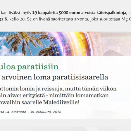
tkan lisäksi myös
19 kappaletta 5000 euron arvoisia käteispalkintoja
, 
 31.8. kello 20. Se on livenä suoritettava arvonta, joka suoritetaan Mg