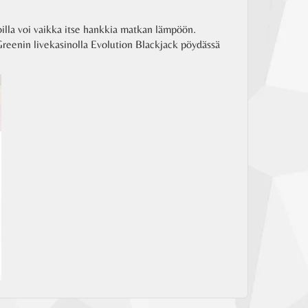
joilla voi vaikka itse hankkia matkan lämpöön.
 Greenin livekasinolla Evolution Blackjack pöydässä