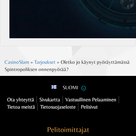
CasinoSlam
»
Tarjoukset
»
Oletko jo käynyt pyöräyttämässä
Spintropoliksen onnenpyörää?
SUOMI
Ota yhteyttä
Sivukartta
Vastuullinen Pelaaminen
Tietoa meistä
Tietosuojaseloste
Pelisivut
Pelitoimittajat