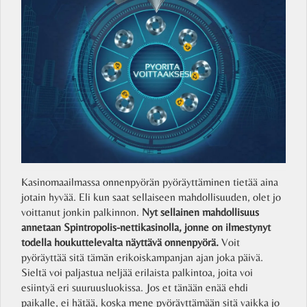
Kasinomaailmassa onnenpyörän pyöräyttäminen tietää aina
jotain hyvää. Eli kun saat sellaiseen mahdollisuuden, olet jo
voittanut jonkin palkinnon.
Nyt sellainen mahdollisuus
annetaan Spintropolis-nettikasinolla, jonne on ilmestynyt
todella houkuttelevalta näyttävä onnenpyörä.
Voit
pyöräyttää sitä tämän erikoiskampanjan ajan joka päivä.
Sieltä voi paljastua neljää erilaista palkintoa, joita voi
esiintyä eri suuruusluokissa. Jos et tänään enää ehdi
paikalle, ei hätää, koska mene pyöräyttämään sitä vaikka jo