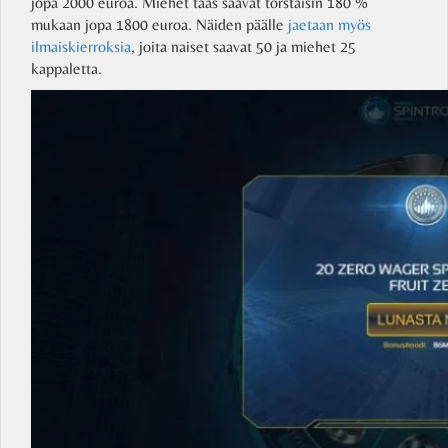
jopa 2000 euroa. Miehet taas saavat torstaisin 180 %
mukaan jopa 1800 euroa. Näiden päälle
jaetaan myös
ilmaiskierroksia
, joita naiset saavat 50 ja miehet 25
kappaletta.