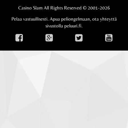
Casino Slam All Rights Reserved © 2001-2026
Pelaa vastuullisesti. Apua peliongelmaan, ota yhteyttä
sivustolla
peluuri.fi.