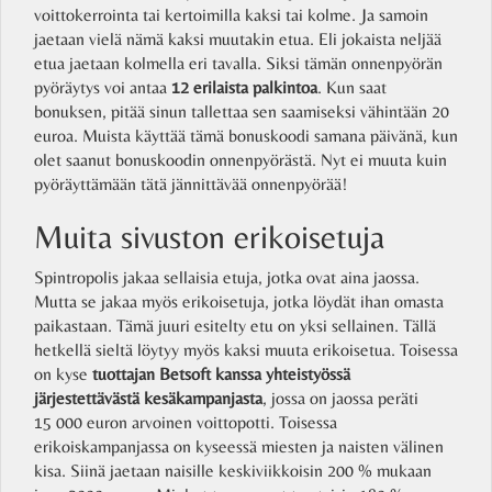
voittokerrointa tai kertoimilla kaksi tai kolme. Ja samoin
jaetaan vielä nämä kaksi muutakin etua. Eli jokaista neljää
etua jaetaan kolmella eri tavalla. Siksi tämän onnenpyörän
pyöräytys voi antaa
12 erilaista palkintoa
. Kun saat
bonuksen, pitää sinun tallettaa sen saamiseksi vähintään 20
euroa. Muista käyttää tämä bonuskoodi samana päivänä, kun
olet saanut bonuskoodin onnenpyörästä. Nyt ei muuta kuin
pyöräyttämään tätä jännittävää onnenpyörää!
Muita sivuston erikoisetuja
Spintropolis jakaa sellaisia etuja, jotka ovat aina jaossa.
Mutta se jakaa myös erikoisetuja, jotka löydät ihan omasta
paikastaan. Tämä juuri esitelty etu on yksi sellainen. Tällä
hetkellä sieltä löytyy myös kaksi muuta erikoisetua. Toisessa
on kyse
tuottajan Betsoft kanssa yhteistyössä
järjestettävästä kesäkampanjasta
, jossa on jaossa peräti
15 000 euron arvoinen voittopotti. Toisessa
erikoiskampanjassa on kyseessä miesten ja naisten välinen
kisa. Siinä jaetaan naisille keskiviikkoisin 200 % mukaan