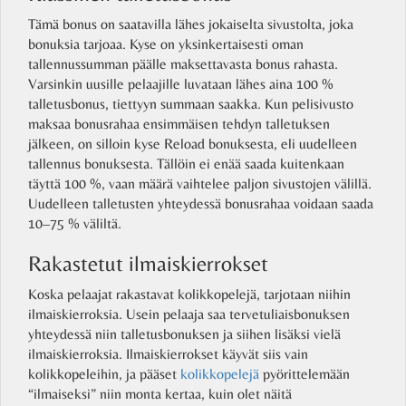
Tämä bonus on saatavilla lähes jokaiselta sivustolta, joka
bonuksia tarjoaa. Kyse on yksinkertaisesti oman
tallennussumman päälle maksettavasta bonus rahasta.
Varsinkin uusille pelaajille luvataan lähes aina 100 %
talletusbonus, tiettyyn summaan saakka. Kun pelisivusto
maksaa bonusrahaa ensimmäisen tehdyn talletuksen
jälkeen, on silloin kyse Reload bonuksesta, eli uudelleen
tallennus bonuksesta. Tällöin ei enää saada kuitenkaan
täyttä 100 %, vaan määrä vaihtelee paljon sivustojen välillä.
Uudelleen talletusten yhteydessä bonusrahaa voidaan saada
10–75 % väliltä.
Rakastetut ilmaiskierrokset
Koska pelaajat rakastavat kolikkopelejä, tarjotaan niihin
ilmaiskierroksia. Usein pelaaja saa tervetuliaisbonuksen
yhteydessä niin talletusbonuksen ja siihen lisäksi vielä
ilmaiskierroksia. Ilmaiskierrokset käyvät siis vain
kolikkopeleihin, ja pääset
kolikkopelejä
pyörittelemään
“ilmaiseksi” niin monta kertaa, kuin olet näitä