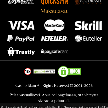
Maksutavat
Casino Slam All Rights Reserved © 2001-2026
Pelaa vastuullisesti. Apua peliongelmaan, ota yhteyttä
sivustolla
peluuri.fi.
Käytämme sivustolla evästeitä parhaan mahdollisen käyttökokemuksen tarjoamiseksi sekä sisällön