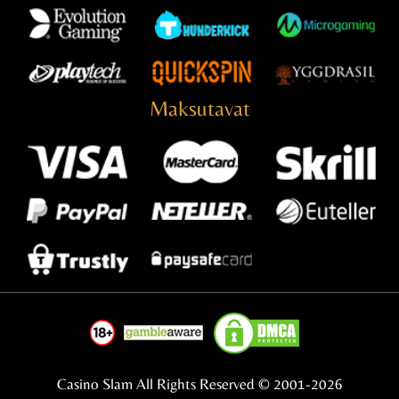
Maksutavat
Casino Slam All Rights Reserved © 2001-2026