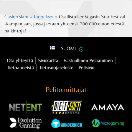
CasinoSlam
»
Tarjoukset
»
Osallistu LeoVegasin Star Festival
-kampanjaan, jossa jaetaan yhteensä 200 000 euron edestä
palkintoja!
SUOMI
Ota yhteyttä
Sivukartta
Vastuullinen Pelaaminen
Tietoa meistä
Tietosuojaseloste
Pelisivut
Pelitoimittajat