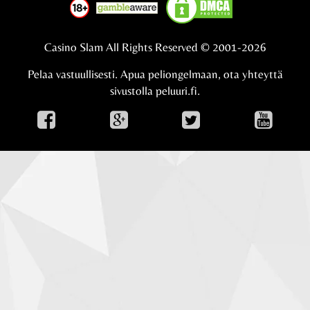
Casino Slam All Rights Reserved © 2001-2026
Pelaa vastuullisesti. Apua peliongelmaan, ota yhteyttä
sivustolla
peluuri.fi.