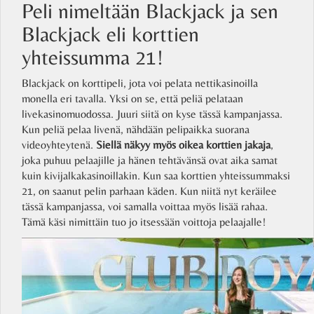
Peli nimeltään Blackjack ja sen
Blackjack eli korttien
yhteissumma 21!
Blackjack on korttipeli, jota voi pelata nettikasinoilla
monella eri tavalla. Yksi on se, että peliä pelataan
livekasinomuodossa. Juuri siitä on kyse tässä kampanjassa.
Kun peliä pelaa livenä, nähdään pelipaikka suorana
videoyhteytenä.
Siellä näkyy myös oikea korttien jakaja
,
joka puhuu pelaajille ja hänen tehtävänsä ovat aika samat
kuin kivijalkakasinoillakin. Kun saa korttien yhteissummaksi
21, on saanut pelin parhaan käden. Kun niitä nyt keräilee
tässä kampanjassa, voi samalla voittaa myös lisää rahaa.
Tämä käsi nimittäin tuo jo itsessään voittoja pelaajalle!