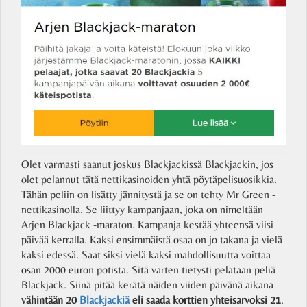
Olet varmasti saanut joskus Blackjackissä Blackjackin, jos
olet pelannut tätä nettikasinoiden yhtä pöytäpelisuosikkia.
Tähän peliin on lisätty jännitystä ja se on tehty Mr Green -
nettikasinolla. Se liittyy kampanjaan, joka on nimeltään
Arjen Blackjack -maraton. Kampanja kestää yhteensä viisi
päivää kerralla. Kaksi ensimmäistä osaa on jo takana ja vielä
kaksi edessä. Saat siksi vielä kaksi mahdollisuutta voittaa
osan 2000 euron potista. Sitä varten tietysti pelataan peliä
Blackjack. Siinä pitää kerätä näiden viiden päivänä aikana
vähintään 20
Blackjackiä
eli saada korttien yhteisarvoksi 21
.