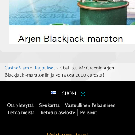
CasinoSlam
»
Tarjoukset
»
Osallistu Mr Greenin arjen
Blackjack -maratoniin ja voita osa 2000 eurosta!
SUOMI
Ota yhteyttä
Sivukartta
Vastuullinen Pelaaminen
Tietoa meistä
Tietosuojaseloste
Pelisivut
Pelitoimittajat