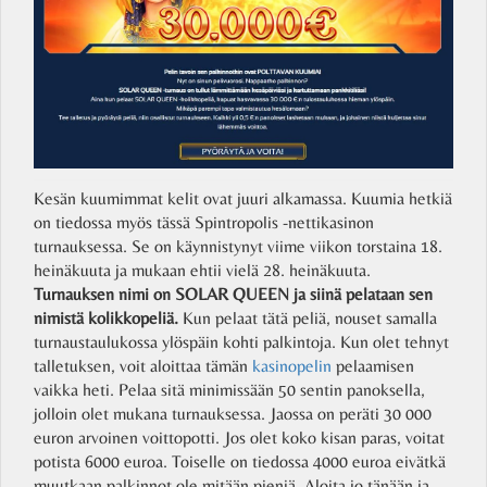
Kesän kuumimmat kelit ovat juuri alkamassa. Kuumia hetkiä
on tiedossa myös tässä Spintropolis -nettikasinon
turnauksessa. Se on käynnistynyt viime viikon torstaina 18.
heinäkuuta ja mukaan ehtii vielä 28. heinäkuuta.
Turnauksen nimi on SOLAR QUEEN ja siinä pelataan sen
nimistä kolikkopeliä.
Kun pelaat tätä peliä, nouset samalla
turnaustaulukossa ylöspäin kohti palkintoja. Kun olet tehnyt
talletuksen, voit aloittaa tämän
kasinopelin
pelaamisen
vaikka heti. Pelaa sitä minimissään 50 sentin panoksella,
jolloin olet mukana turnauksessa. Jaossa on peräti 30 000
euron arvoinen voittopotti. Jos olet koko kisan paras, voitat
potista 6000 euroa. Toiselle on tiedossa 4000 euroa eivätkä
muutkaan palkinnot ole mitään pieniä. Aloita jo tänään ja