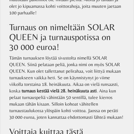
olet jo kipuamassa kohti voittorahoja, joita muuten jaetaan
100 parhaalle!
Turnaus on nimeltään SOLAR
QUEEN ja turnauspotissa on
30 000 euroa!
Tämän turnauksen löytää sivustolta nimellä SOLAR
QUEEN. Siinä pelataan peliä, jonka nimi on myös SOLAR
QUEEN. Kun olet tallettanut pelirahaa, voit liittyä mukaan
turnaukseen vaikka heti. Se on käynnistynyt jo viime
viikolla torstaina 18. heinäkuuta. Aikaa on vielä runsaasti,
koska
turnaus kestää vielä 28. heinäkuuta asti
. Aina kun
pelaat turnauspeliä vähintään 50 sentillä, tulee kierros
mukaan tähän kisaan. Silloin kohoat vähitellen
turnaustaulukossa ylöspäin kohti voittoa. Jaossa on peräti
30 000 euroa, joten kannattaa ehdottomasti lähteä mukaan!
Voittaja kuittaa tästä