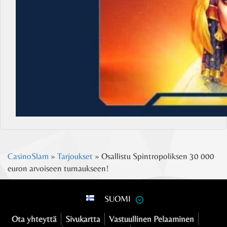
CasinoSlam
»
Tarjoukset
»
Osallistu Spintropoliksen 30 000
euron arvoiseen turnaukseen!
SUOMI
Ota yhteyttä
Sivukartta
Vastuullinen Pelaaminen