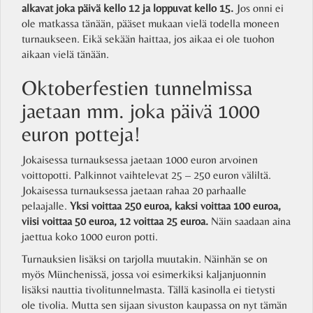
alkavat joka päivä kello 12 ja loppuvat kello 15.
Jos onni ei
ole matkassa tänään, pääset mukaan vielä todella moneen
turnaukseen. Eikä sekään haittaa, jos aikaa ei ole tuohon
aikaan vielä tänään.
Oktoberfestien tunnelmissa
jaetaan mm. joka päivä 1000
euron potteja!
Jokaisessa turnauksessa jaetaan 1000 euron arvoinen
voittopotti. Palkinnot vaihtelevat 25 – 250 euron väliltä.
Jokaisessa turnauksessa jaetaan rahaa 20 parhaalle
pelaajalle.
Yksi voittaa 250 euroa, kaksi voittaa 100 euroa,
viisi voittaa 50 euroa, 12 voittaa 25 euroa.
Näin saadaan aina
jaettua koko 1000 euron potti.
Turnauksien lisäksi on tarjolla muutakin. Näinhän se on
myös Münchenissä, jossa voi esimerkiksi kaljanjuonnin
lisäksi nauttia tivolitunnelmasta. Tällä kasinolla ei tietysti
ole tivolia. Mutta sen sijaan sivuston kaupassa on nyt tämän