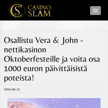
Toggle
navigati
Osallistu Vera & John -
nettikasinon
Oktoberfesteille ja voita osa
1000 euron päivittäisistä
poteista!
2019-09-23