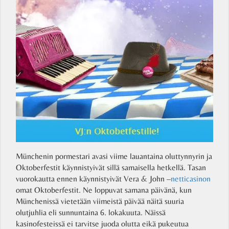
Münchenin pormestari avasi viime lauantaina oluttynnyrin ja
Oktoberfestit käynnistyivät sillä samaisella hetkellä. Tasan
vuorokautta ennen käynnistyivät Vera & John –
netticasinon
omat Oktoberfestit. Ne loppuvat samana päivänä, kun
Münchenissä vietetään viimeistä päivää näitä suuria
olutjuhlia eli sunnuntaina 6. lokakuuta. Näissä
kasinofesteissä ei tarvitse juoda olutta eikä pukeutua