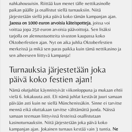
nahkahousuisin. Riittää kun menet tälle nettikasinolle
paikan päälle ja osallistut siellä turnauksiin. Niitä
järjestetään siellä joka päivä koko tämän kampanjan ajan.
Jaossa on 1000 euron arvoisia käteispotteja
, joissa voi
voittaa jopa 250 euron arvoisia päävoittoja. Sen lisäksi
tarjolla on alennustuotteita sivuston kaupassa koko
Oktoberfestien ajan. Nyt on aika juhlia Oktoberfestien
merkeissä ja mikä sen paras paikka kuin tämä nettikasino ja
sen aiheeseen liittyvä kampanja!
Turnauksia järjestetään joka
päivä koko festien ajan!
Nämä olutjuhlat käynnistyivät viikonloppuna ja mukaan ehtii
vielä 6. lokakuuta asti. Eli nämä juhlat kestävät juuri samaan
päivään asti kuin ne siellä Münchenissäkin. Sinne ei tarvitse
mennä eikä oluttakaan tarvitse välttämättä juoda. Näissä
samaan teemaan liittyvissä festeissä osallistutaan
kasinoturnauksiin. Niitä järjestetään joka päivä koko
kampanjan ajan. Jokainen turnaus kestää vain 3 tuntia.
Ne