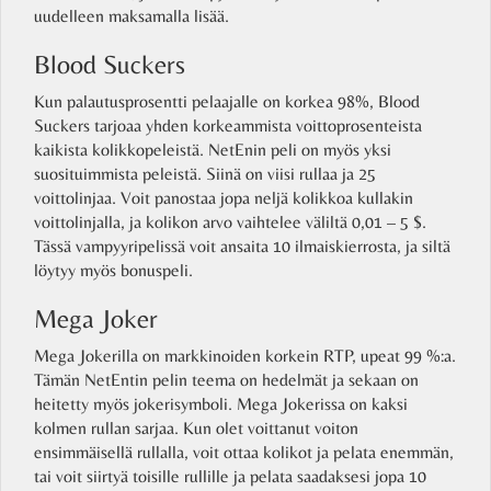
uudelleen maksamalla lisää.
Blood Suckers
Kun palautusprosentti pelaajalle on korkea 98%, Blood
Suckers tarjoaa yhden korkeammista voittoprosenteista
kaikista kolikkopeleistä. NetEnin peli on myös yksi
suosituimmista peleistä. Siinä on viisi rullaa ja 25
voittolinjaa. Voit panostaa jopa neljä kolikkoa kullakin
voittolinjalla, ja kolikon arvo vaihtelee väliltä 0,01 – 5 $.
Tässä vampyyripelissä voit ansaita 10 ilmaiskierrosta, ja siltä
löytyy myös bonuspeli.
Mega Joker
Mega Jokerilla on markkinoiden korkein RTP, upeat 99 %:a.
Tämän NetEntin pelin teema on hedelmät ja sekaan on
heitetty myös jokerisymboli. Mega Jokerissa on kaksi
kolmen rullan sarjaa. Kun olet voittanut voiton
ensimmäisellä rullalla, voit ottaa kolikot ja pelata enemmän,
tai voit siirtyä toisille rullille ja pelata saadaksesi jopa 10