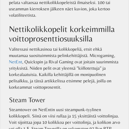
pelata valtaosaa nettikolikkopeleistä ilmaiseksi. 100 tai
useamman kierroksen jälkeen näet kuvion, joka kertoo
volatiliteetista.
Nettikolikkopelit korkeimmilla
voittoprosenttiosuuksilla
Valitessasi nettikasinoa tai kolikkopeliä, etsit ehkä
muutamaa suosituimmista pelinkehittäjistä. Microgaming,
NetEnt
, Quickspin ja Rival Gaming ovat joitain suurimmista
yrityksistä. Niiden pelit ovat yleensä ”kiillotettuja” ja
korkealaatuisia. Kaikilla kehittäjillä on monipuolinen
pelisalkku, ja tässä artikkelissa etsimme pelejä, joilla on
korkeammat voittoprosentit.
Steam Tower
Steamtower on NetEntin uusi steampunk-tyylinen
kolikkopeli. Siinä on viisi rullaa ja 15 yksittäistä voittolinjaa.
Voit sijoittaa jopa 10 kolikkoa per voittolinja, ja kolikon arvo
voi olla 1 $. Steam Towerilla on uskomaton 97 %:n RTP,