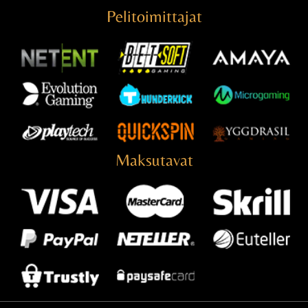
Pelitoimittajat
Maksutavat