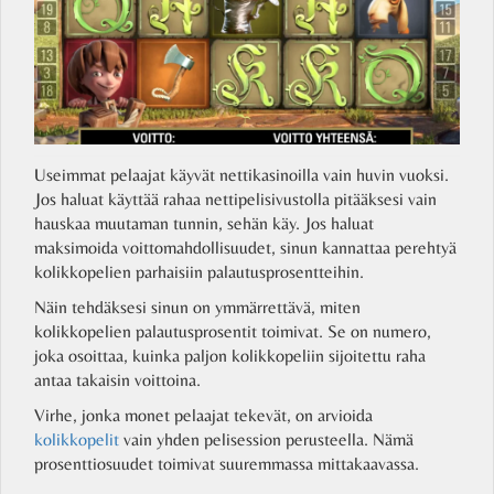
Useimmat pelaajat käyvät nettikasinoilla vain huvin vuoksi.
Jos haluat käyttää rahaa nettipelisivustolla pitääksesi vain
hauskaa muutaman tunnin, sehän käy. Jos haluat
maksimoida voittomahdollisuudet, sinun kannattaa perehtyä
kolikkopelien parhaisiin palautusprosentteihin.
Näin tehdäksesi sinun on ymmärrettävä, miten
kolikkopelien palautusprosentit toimivat. Se on numero,
joka osoittaa, kuinka paljon kolikkopeliin sijoitettu raha
antaa takaisin voittoina.
Virhe, jonka monet pelaajat tekevät, on arvioida
kolikkopelit
vain yhden pelisession perusteella. Nämä
prosenttiosuudet toimivat suuremmassa mittakaavassa.