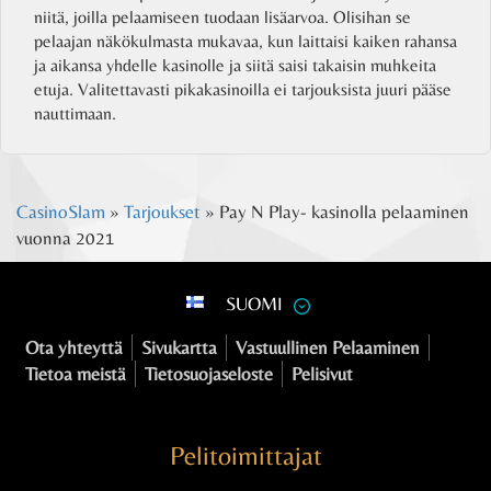
niitä, joilla pelaamiseen tuodaan lisäarvoa. Olisihan se
pelaajan näkökulmasta mukavaa, kun laittaisi kaiken rahansa
ja aikansa yhdelle kasinolle ja siitä saisi takaisin muhkeita
etuja. Valitettavasti pikakasinoilla ei tarjouksista juuri pääse
nauttimaan.
CasinoSlam
»
Tarjoukset
»
Pay N Play- kasinolla pelaaminen
vuonna 2021
SUOMI
Ota yhteyttä
Sivukartta
Vastuullinen Pelaaminen
Tietoa meistä
Tietosuojaseloste
Pelisivut
Pelitoimittajat