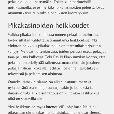
pelaaja ei joudu pettymään. Toisin kuin perinteisillä
nettikasinoilla, ei esimerkiksi pikakasinoiden peleistä löydy
monimutkaisia rajoituksia bonuksien kierrätyksiin.
Pikakasinoiden heikkoudet
Vaikka pikakasino kuulostaa monen pelaajan unelmalta,
löytyy siltäkin valitettavasti muutamia heikkouksia. Yksi
ehdoton heikkous pikakasinoilla on tervetuliaistarjousten
vähyys. Ne ovat kuitenkin asia, joiden perässä useat pelaajat
tänä päivänä kulkevat. Toki Pay N Play- nimikin kertoo, että
pelaaminen edellyttää talletusta, mutta eiköhän jokainen
pelaaja haluaisi kokeilla nettikasinoa ennen talletuksen
tekemistä ja pelaamisen aloitusta.
Onneksi tämäkin tilanne on alkanut muuttumaan ja
nykypäivänä osa toimijoista tarjoaakin jo bonuksia ja
ilmaiskierroksia. Yleisin tarjous on kuitenkin cashback ja
niitä on saatavilla aina.
Yksi heikkous on myös huonot VIP- ohjelmat. Näitä ei
oikeastaan ole pikakasinoilla laisinkaan ja ne ovat yleensä