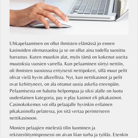
Uhkapelaaminen on ollut ihmisten elämässä jo ennen
kasinoiden olemassaoloa ja se on ollut aina todella suosittu
harrastus. Kuten muutkin alat, myös tämä on kokenut useita
muutoksia vuosien varrella. Kun pelaaminen siirtyi nettiin,
oli ihmisten suosiossa erityisesti nettipokeri, sillä muut pelit
olivat vielä hyvin alkeellisia. Nyt, kun nettikasinot ja pelit
ovat kehittyneet, on ala ottanut uusia askelia eteenpäin.
Pelaamisesta on haluttu helpompaa ja siksi alalle on luotu
uudenlainen kategoria, pay n play kasinot eli pikakasinot.
Casinokokemus voi olla pelaajalle hyvinkin erilainen
pikakasinolla pelatessa, jos sitä vertaa perinteiseen
nettikasinoon.
Monien pelaajien mielestä tilin luominen ja
rekisteröitymisprosessi on aivan liian turha ja työläs. Etenkin