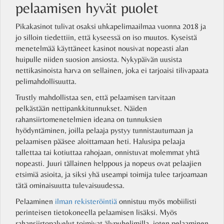
pelaamisen hyvät puolet
Pikakasinot tulivat osaksi uhkapelimaailmaa vuonna 2018 ja
jo silloin tiedettiin, että kyseessä on iso muutos. Kyseistä
menetelmää käyttäneet kasinot nousivat nopeasti alan
huipulle niiden suosion ansiosta. Nykypäivän uusista
nettikasinoista harva on sellainen, joka ei tarjoaisi tilivapaata
pelimahdollisuutta.
Trustly mahdollistaa sen, että pelaamisen tarvitaan
pelkästään nettipankkitunnukset. Näiden
rahansiirtomenetelmien ideana on tunnuksien
hyödyntäminen, joilla pelaaja pystyy tunnistautumaan ja
pelaamisen pääsee aloittamaan heti. Halusipa pelaaja
tallettaa tai kotiuttaa rahojaan, onnistuvat molemmat yhtä
nopeasti. Juuri tällainen helppous ja nopeus ovat pelaajien
etsimiä asioita, ja siksi yhä useampi toimija tulee tarjoamaan
tätä ominaisuutta tulevaisuudessa.
Pelaaminen
ilman rekisteröintiä
onnistuu myös mobiilisti
perinteisen tietokoneella pelaamisen lisäksi. Myös
rahansiirtopalvelut toimivat älypuhelimilla, joten pelaaminen