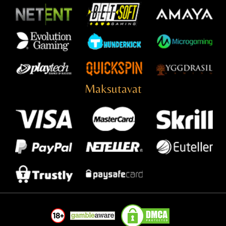
Maksutavat