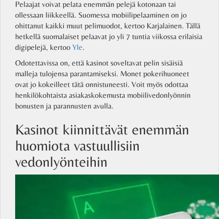
Pelaajat voivat pelata enemmän pelejä kotonaan tai
ollessaan liikkeellä. Suomessa mobiilipelaaminen on jo
ohittanut kaikki muut pelimuodot, kertoo
Karjalainen
. Tällä
hetkellä suomalaiset pelaavat jo yli 7 tuntia viikossa erilaisia
digipelejä, kertoo
Yle
.
Odotettavissa on, että kasinot soveltavat pelin sisäisiä
malleja tulojensa parantamiseksi. Monet pokerihuoneet
ovat jo kokeilleet tätä onnistuneesti. Voit myös odottaa
henkilökohtaista asiakaskokemusta mobiilivedonlyönnin
bonusten ja parannusten avulla.
Kasinot kiinnittävät enemmän
huomiota vastuullisiin
vedonlyönteihin