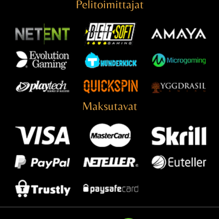
Pelitoimittajat
Maksutavat