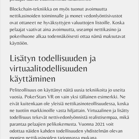
Blockchain-tekniikka on myös tuonut avoimuutta
nettikasinoiden toiminnalle ja monet vedonlyöntisivustot
ovat ottaneet ne hyväksyttyjen valuuttojen listoille. Koska
pelaajat vaativat aina avoimuutta, useampi nettikasino ja
pokerihuone alkaa todennäköisesti ottaa nämä maksutavat
käyttöön.
Lisätyn todellisuuden ja
virtuaalitodellisuuden
käyttäminen
Peliteollisuus on käyttänyt näitä uusia tekniikoita jo useita
vuosia. PokerStars VR on vain yksi tällainen esimerkki. Ne
eivät kuitenkaan ole yleisiä nettikasinoteollisuudessa, koska
ne tuotiin markkinoille vasta hiljattain. Virtuaalinen ja lisätty
todellisuus tekevät nettivedonlyönnistä realistisempaa, mikä
parantaa pelaajien pelikokemusta. Vuonna 2021 voit
odottaa näiden kahden todellisuuden yhdistelmän olevan
monien nettikasinoiden tarjonnassa mukana.