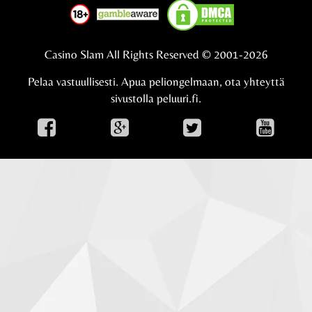
Casino Slam All Rights Reserved © 2001-2026
Pelaa vastuullisesti. Apua peliongelmaan, ota yhteyttä
sivustolla
peluuri.fi.