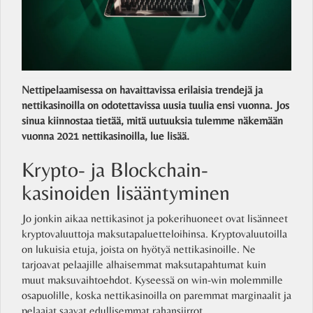
Nettipelaamisessa on havaittavissa erilaisia trendejä ja
nettikasinoilla on odotettavissa uusia tuulia ensi vuonna. Jos
sinua kiinnostaa tietää, mitä uutuuksia tulemme näkemään
vuonna 2021 nettikasinoilla, lue lisää.
Krypto- ja Blockchain-
kasinoiden lisääntyminen
Jo jonkin aikaa nettikasinot ja pokerihuoneet ovat lisänneet
kryptovaluuttoja maksutapaluetteloihinsa. Kryptovaluutoilla
on lukuisia etuja, joista on hyötyä nettikasinoille. Ne
tarjoavat pelaajille alhaisemmat maksutapahtumat kuin
muut maksuvaihtoehdot. Kyseessä on win-win molemmille
osapuolille, koska nettikasinoilla on paremmat marginaalit ja
pelaajat saavat edullisemmat rahansiirrot.