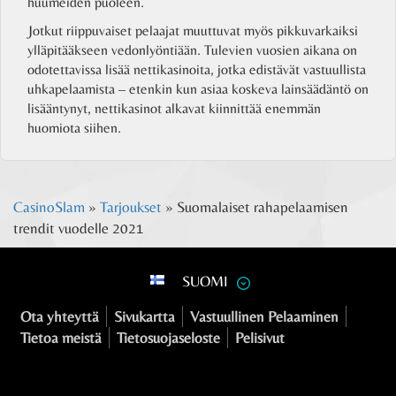
huumeiden puoleen.
Jotkut riippuvaiset pelaajat muuttuvat myös pikkuvarkaiksi
ylläpitääkseen vedonlyöntiään. Tulevien vuosien aikana on
odotettavissa lisää nettikasinoita, jotka edistävät vastuullista
uhkapelaamista – etenkin kun asiaa koskeva lainsäädäntö on
lisääntynyt, nettikasinot alkavat kiinnittää enemmän
huomiota siihen.
CasinoSlam
»
Tarjoukset
»
Suomalaiset rahapelaamisen
trendit vuodelle 2021
SUOMI
Ota yhteyttä
Sivukartta
Vastuullinen Pelaaminen
Tietoa meistä
Tietosuojaseloste
Pelisivut