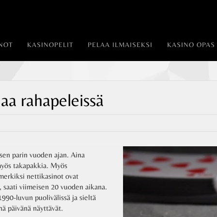
NOT
KASINOPELIT
PELAA ILMAISEKSI
KASINO OPAS
aa rahapeleissä
sen parin vuoden ajan. Aina
 myös takapakkia. Myös
merkiksi nettikasinot ovat
saati viimeisen 20 vuoden aikana.
990-luvun puolivälissä ja sieltä
nä päivänä näyttävät.