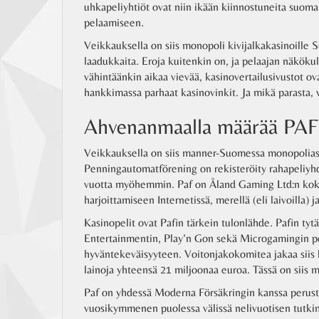
uhkapeliyhtiöt ovat niin ikään kiinnostuneita suomala
pelaamiseen.
Veikkauksella on siis monopoli kivijalkakasinoille 
laadukkaita. Eroja kuitenkin on, ja pelaajan näkökulm
vähintäänkin aikaa vievää, kasinovertailusivustot ova
hankkimassa parhaat kasinovinkit. Ja mikä parasta, v
Ahvenanmaalla määrää PAF
Veikkauksella on siis manner-Suomessa monopoliasem
Penningautomatförening on rekisteröity rahapeliyhdi
vuotta myöhemmin. Paf on Åland Gaming Ltd:n kokon
harjoittamiseen Internetissä, merellä (eli laivoilla)
Kasinopelit ovat Pafin tärkein tulonlähde. Pafin ty
Entertainmentin, Play’n Gon sekä Microgamingin pele
hyväntekeväisyyteen. Voitonjakokomitea jakaa siis ka
lainoja yhteensä 21 miljoonaa euroa. Tässä on siis my
Paf on yhdessä Moderna Försäkringin kanssa perust
vuosikymmenen puolessa välissä nelivuotisen tutkimu