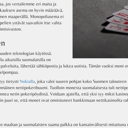
, jos vertailemme eri maita ja
kkauksen asema on hyvin määräävä,
men maaperällä. Monopoliasema ei
pelien ystävät saavatkin itse valita
ntisivuston.
en
 uuden teknologian käytössä.
a aikuisilla suomalaisilla on
iä palveluita, lähettää sähköpostia ja lukea uutisia. Tämän vuoksi moni 
 helpompaa.
yy tietysti
Nokialla
, joka valoi suuren pohjan koko Suomen talouteen
nsimmäinen nettipokeribuumi. Tuolloin monesta suomalaisesta tuli netti
a netin pokeripöydissä. Voidaan ajatella, että yksi syy miksi kasinop
juuri se, että monet ovat onnistuneet hankkimaan nettikasinoilta rah
maahan ja suomalaisten saama palkka on kansainvälisesti mitattuna me