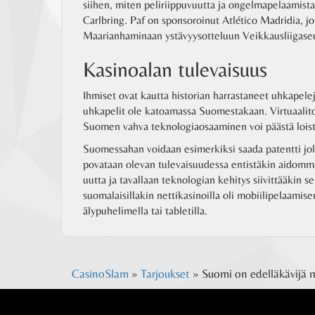
siihen, miten peliriippuvuutta ja ongelmapelaamist
Carlbring. Paf on sponsoroinut Atlético Madridia, j
Maarianhaminaan ystävyysotteluun Veikkausliigaseu
Kasinoalan tulevaisuus
Ihmiset ovat kautta historian harrastaneet uhkapelej
uhkapelit ole katoamassa Suomestakaan. Virtuaalitod
Suomen vahva teknologiaosaaminen voi päästä lois
Suomessahan voidaan esimerkiksi saada patentti jol
povataan olevan tulevaisuudessa entistäkin aidomma
uutta ja tavallaan teknologian kehitys siivittääkin 
suomalaisillakin nettikasinoilla oli mobiilipelaami
älypuhelimella tai tabletilla.
CasinoSlam
»
Tarjoukset
»
Suomi on edelläkävijä 