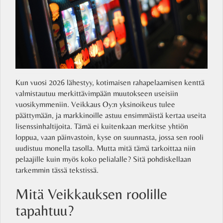
Kun vuosi 2026 lähestyy, kotimaisen rahapelaamisen kenttä
valmistautuu merkittävimpään muutokseen useisiin
vuosikymmeniin. Veikkaus Oy:n yksinoikeus tulee
päättymään, ja markkinoille astuu ensimmäistä kertaa useita
lisenssinhaltijoita. Tämä ei kuitenkaan merkitse yhtiön
loppua, vaan päinvastoin, kyse on suunnasta, jossa sen rooli
uudistuu monella tasolla. Mutta mitä tämä tarkoittaa niin
pelaajille kuin myös koko pelialalle? Sitä pohdiskellaan
tarkemmin tässä tekstissä.
Mitä Veikkauksen roolille
tapahtuu?