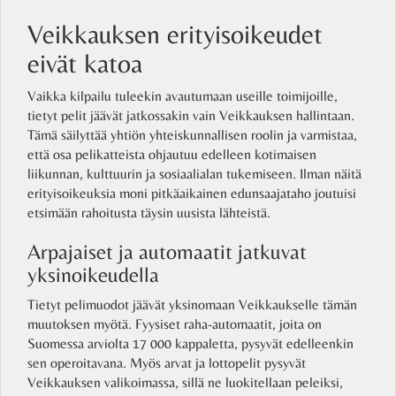
Veikkauksen erityisoikeudet
eivät katoa
Vaikka kilpailu tuleekin avautumaan useille toimijoille,
tietyt pelit jäävät jatkossakin vain Veikkauksen hallintaan.
Tämä säilyttää yhtiön yhteiskunnallisen roolin ja varmistaa,
että osa pelikatteista ohjautuu edelleen kotimaisen
liikunnan, kulttuurin ja sosiaalialan tukemiseen. Ilman näitä
erityisoikeuksia moni pitkäaikainen edunsaajataho joutuisi
etsimään rahoitusta täysin uusista lähteistä.
Arpajaiset ja automaatit jatkuvat
yksinoikeudella
Tietyt pelimuodot jäävät yksinomaan Veikkaukselle tämän
muutoksen myötä. Fyysiset raha-automaatit, joita on
Suomessa arviolta 17 000 kappaletta, pysyvät edelleenkin
sen operoitavana. Myös arvat ja lottopelit pysyvät
Veikkauksen valikoimassa, sillä ne luokitellaan peleiksi,