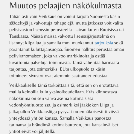
Muutos pelaajien näkökulmasta
Tähän asti vain Veikkaus on voinut tarjota Suomesta käsin
säädeltyjä ja valvottuja rahapelejä, mutta jatkossa voit valita
pelisivuston lisenssin perusteella – aivan kuten Ruotsissa tai
Tanskassa. Näissä maissa valvottu lisenssijärjestelmä on
lisännyt kilpailua ja samalla mm. muokannut
tarjouksia
sekä
parantanut kuluttajansuojaa. Suomen hallitus perustaa oman
peliviranomaisen, joka valvoo markkinoita ja estää
luvattomia palveluja toimimasta. Tämä vähentää harmaata
tarjontaa, jota esimerkiksi EU:n ulkopuolelta käsin
toimineet sivustot ovat aiemmin saattaneet edustaa.
Veikkaukselle tämä tarkoittaa sitä, että sen on erotuttava
muilla keinoilla kuin yksinoikeudellaan. Eräs kiinnostava
näkökulma on sen vahva asema kotimaisissa
vedonlyöntituotteissa, ja esimerkiksi jääkiekon Liiga ja
jalkapallon Veikkausliiga pysyvät todennäköisesti tiiviissä
yhteydessä yhtiön kanssa. Samalla Veikkaus panostaa
tarinansa ja brändinsä kotimaisuuteen, jota kansainväliset
yhtiöt eivät voi jäljitellä.