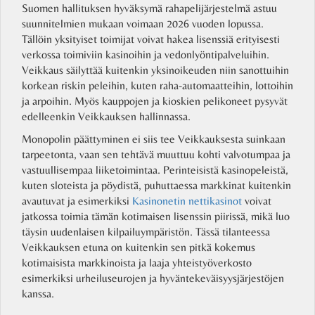
Suomen hallituksen hyväksymä rahapelijärjestelmä astuu
suunnitelmien mukaan voimaan 2026 vuoden lopussa.
Tällöin yksityiset toimijat voivat hakea lisenssiä erityisesti
verkossa toimiviin kasinoihin ja vedonlyöntipalveluihin.
Veikkaus säilyttää kuitenkin yksinoikeuden niin sanottuihin
korkean riskin peleihin, kuten raha-automaatteihin, lottoihin
ja arpoihin. Myös kauppojen ja kioskien pelikoneet pysyvät
edelleenkin Veikkauksen hallinnassa.
Monopolin päättyminen ei siis tee Veikkauksesta suinkaan
tarpeetonta, vaan sen tehtävä muuttuu kohti valvotumpaa ja
vastuullisempaa liiketoimintaa. Perinteisistä kasinopeleistä,
kuten sloteista ja pöydistä, puhuttaessa markkinat kuitenkin
avautuvat ja esimerkiksi
Kasinonetin nettikasinot
voivat
jatkossa toimia tämän kotimaisen lisenssin piirissä, mikä luo
täysin uudenlaisen kilpailuympäristön. Tässä tilanteessa
Veikkauksen etuna on kuitenkin sen pitkä kokemus
kotimaisista markkinoista ja laaja yhteistyöverkosto
esimerkiksi urheiluseurojen ja hyväntekeväisyysjärjestöjen
kanssa.