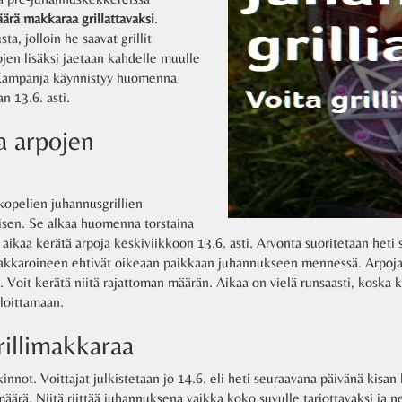
ärä makkaraa grillattavaksi
.
ta, jolloin he saavat grillit
jen lisäksi jaetaan kahdelle muulle
Kampanja käynnistyy huomenna
n 13.6. asti.
a arpojen
kopelien juhannusgrillien
misen. Se alkaa huomenna torstaina
aikaa kerätä arpoja keskiviikkoon 13.6. asti. Arvonta suoritetaan heti 
it makkaroineen ehtivät oikeaan paikkaan juhannukseen mennessä. Arpoj
an. Voit kerätä niitä rajattoman määrän. Aikaa on vielä runsaasti, koska
loittamaan.
grillimakkaraa
innot. Voittajat julkistetaan jo 14.6. eli heti seuraavana päivänä kis
määrä. Niitä riittää juhannuksena vaikka koko suvulle tarjottavaksi ja ne