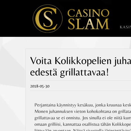
KASI
Voita Kolikkopelien juh
edestä grillattavaa!
2018-05-30
Perjantaina käynnistyy kesäkuu, jonka kruunaa keski
Monen juhannuksen vieton kohokohtana on grillata ke
grillattavaa se ei onnistu. Jos sinulla ei ole niitä k
omaan grilliisi, kannattaa osallistua tähän Kolikkop
liittyvään arvontaan. Näissä sivustolla järjestettävi