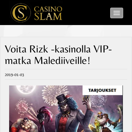
Toggle
navigati
Voita Rizk -kasinolla VIP-
matka Malediiveille!
2019-01-03