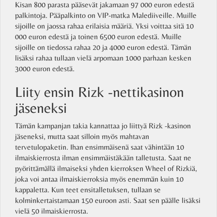
Kisan 800 parasta pääsevät jakamaan 97 000 euron edestä
palkintoja. Pääpalkinto on VIP-matka Malediiveille. Muille
sijoille on jaossa rahaa erilaisia määriä. Yksi voittaa sitä 10
000 euron edestä ja toinen 6500 euron edestä. Muille
sijoille on tiedossa rahaa 20 ja 4000 euron edestä. Tämän
lisäksi rahaa tullaan vielä arpomaan 1000 parhaan kesken
3000 euron edestä.
Liity ensin Rizk -nettikasinon
jäseneksi
Tämän kampanjan takia kannattaa jo liittyä Rizk -kasinon
jäseneksi, mutta saat silloin myös mahtavan
tervetulopaketin. Ihan ensimmäisenä saat vähintään 10
ilmaiskierrosta ilman ensimmäistäkään talletusta. Saat ne
pyörittämällä ilmaiseksi yhden kierroksen Wheel of Rizkiä,
joka voi antaa ilmaiskierroksia myös enemmän kuin 10
kappaletta. Kun teet ensitalletuksen, tullaan se
kolminkertaistamaan 150 euroon asti. Saat sen päälle lisäksi
vielä 50 ilmaiskierrosta.