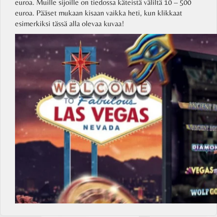
euroa. Muille sijoille on tiedossa käteistä väliltä 10 – 500
euroa. Pääset mukaan kisaan vaikka heti, kun klikkaat
esimerkiksi tässä alla olevaa kuvaa!