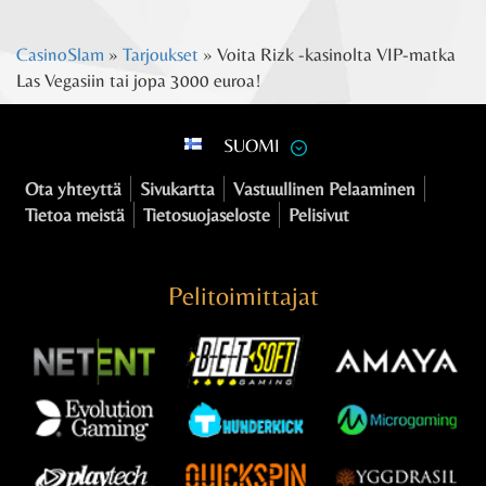
CasinoSlam
»
Tarjoukset
»
Voita Rizk -kasinolta VIP-matka
Las Vegasiin tai jopa 3000 euroa!
SUOMI
Ota yhteyttä
Sivukartta
Vastuullinen Pelaaminen
Tietoa meistä
Tietosuojaseloste
Pelisivut
Pelitoimittajat