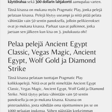
käyttörahaa
sekä
300 dollarin lahjakortti
aamupalaa varten.
Tässä kisassa on mukana myös Pragmatic Play, jonka pelejä
pelataan kisassa. Pelejä löytyy useampi ja niitä pitää pelata
vähintään vain 50 sentin panoksella, jolloin pelikierrokset
ovat jo mukana kisassa. Parhaat saavat palkinnot, jotka
jaetaan sen jälkeen kun kisa on 3. joulukuuta ohi!
Pelaa pelejä Ancient Egypt
Classic, Vegas Magic, Ancient
Egypt, Wolf Gold ja Diamond
Strike
Tässä kisassa pelataan tuottajan Pragmatic Play
kolikkopelejä. Niitä ovat pelit nimeltään Ancient Egypt
Classic, Vegas Magic, Ancient Egypt, Wolf Gold ja Diamond
Strike. Niitä täytyy pelata vähintään vain 50 sentin
panoksella ja on jo mukana kisassa. Kisassa on
pistetaulukko, josta nähdään oma sijoittuminen jos se on
1000 pelaajan joukossa. Siihen päästään korkeimman