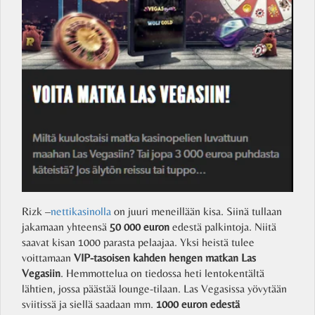
Rizk –
nettikasinolla
on juuri meneillään kisa. Siinä tullaan
jakamaan yhteensä
50 000 euron
edestä palkintoja. Niitä
saavat kisan 1000 parasta pelaajaa. Yksi heistä tulee
voittamaan
VIP-tasoisen kahden hengen matkan Las
Vegasiin
. Hemmottelua on tiedossa heti lentokentältä
lähtien, jossa päästää lounge-tilaan. Las Vegasissa yövytään
sviitissä ja siellä saadaan mm.
1000 euron edestä