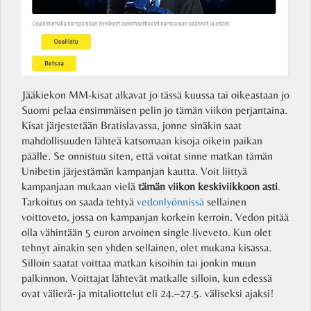
Jääkiekon MM-kisat alkavat jo tässä kuussa tai oikeastaan jo
Suomi pelaa ensimmäisen pelin jo tämän viikon perjantaina.
Kisat järjestetään Bratislavassa, jonne sinäkin saat
mahdollisuuden lähteä katsomaan kisoja oikein paikan
päälle. Se onnistuu siten, että voitat sinne matkan tämän
Unibetin järjestämän kampanjan kautta. Voit liittyä
kampanjaan mukaan vielä
tämän viikon keskiviikkoon asti
.
Tarkoitus on saada tehtyä
vedonlyönnissä
sellainen
voittoveto, jossa on kampanjan korkein kerroin. Vedon pitää
olla vähintään 5 euron arvoinen single liveveto. Kun olet
tehnyt ainakin sen yhden sellainen, olet mukana kisassa.
Silloin saatat voittaa matkan kisoihin tai jonkin muun
palkinnon. Voittajat lähtevät matkalle silloin, kun edessä
ovat välierä- ja mitaliottelut eli 24.–27.5. väliseksi ajaksi!