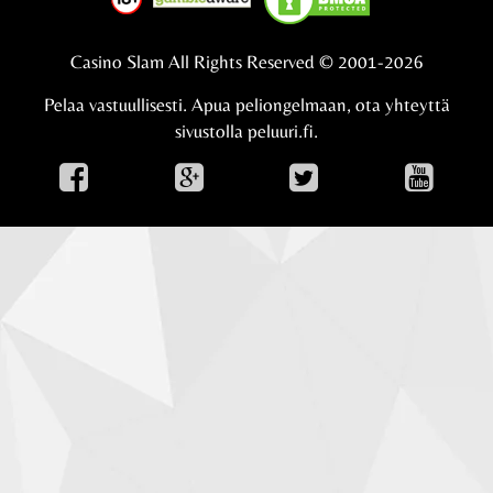
Casino Slam All Rights Reserved © 2001-2026
Pelaa vastuullisesti. Apua peliongelmaan, ota yhteyttä
sivustolla
peluuri.fi.