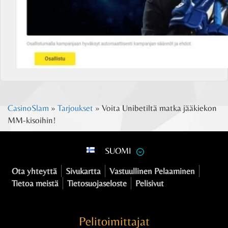
CasinoSlam
»
Tarjoukset
»
Voita Unibetiltä matka jääkiekon
MM-kisoihin!
SUOMI
Ota yhteyttä
Sivukartta
Vastuullinen Pelaaminen
Tietoa meistä
Tietosuojaseloste
Pelisivut
Pelitoimittajat