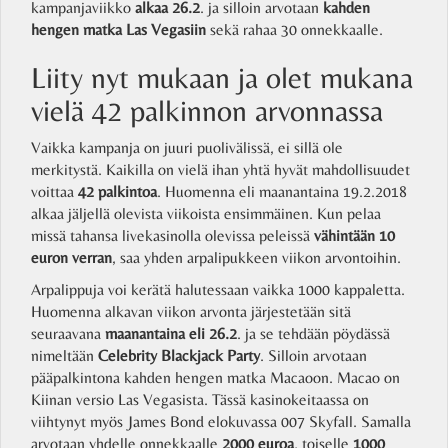
kampanjaviikko
alkaa 26.2
. ja silloin arvotaan
kahden
hengen matka Las Vegasiin
sekä rahaa 30 onnekkaalle.
Liity nyt mukaan ja olet mukana
vielä 42 palkinnon arvonnassa
Vaikka kampanja on juuri puolivälissä, ei sillä ole
merkitystä. Kaikilla on vielä ihan yhtä hyvät mahdollisuudet
voittaa
42 palkintoa
. Huomenna eli maanantaina 19.2.2018
alkaa jäljellä olevista viikoista ensimmäinen. Kun pelaa
missä tahansa livekasinolla olevissa peleissä
vähintään 10
euron verran
, saa yhden arpalipukkeen viikon arvontoihin.
Arpalippuja voi kerätä halutessaan vaikka 1000 kappaletta.
Huomenna alkavan viikon arvonta järjestetään sitä
seuraavana
maanantaina eli 26.2
. ja se tehdään pöydässä
nimeltään
Celebrity Blackjack Party
. Silloin arvotaan
pääpalkintona kahden hengen matka Macaoon. Macao on
Kiinan versio Las Vegasista. Tässä kasinokeitaassa on
viihtynyt myös James Bond elokuvassa 007 Skyfall. Samalla
arvotaan yhdelle onnekkaalle
2000 euroa
, toiselle
1000