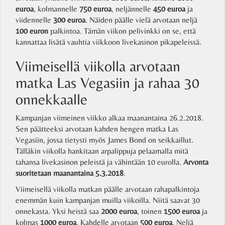
euroa
, kolmannelle
750 euroa
, neljännelle
450 euroa
ja
viidennelle
300 euroa
. Näiden päälle vielä arvotaan neljä
100 euron
palkintoa. Tämän viikon pelivinkki on se, että
kannattaa lisätä vauhtia viikkoon livekasinon pikapeleissä.
Viimeisellä viikolla arvotaan
matka Las Vegasiin ja rahaa 30
onnekkaalle
Kampanjan viimeinen viikko alkaa maanantaina 26.2.2018.
Sen päätteeksi arvotaan kahden hengen matka Las
Vegasiin, jossa tietysti myös James Bond on seikkaillut.
Tälläkin viikolla hankitaan arpalippuja pelaamalla mitä
tahansa livekasinon peleistä ja vähintään 10 eurolla.
Arvonta
suoritetaan maanantaina 5.3.2018
.
Viimeisellä viikolla matkan päälle arvotaan rahapalkintoja
enemmän kuin kampanjan muilla viikoilla. Niitä saavat 30
onnekasta. Yksi heistä saa
2000 euroa
, toinen
1500 euroa
ja
kolmas
1000 euroa
. Kahdelle arvotaan
500 euroa
. Neljä