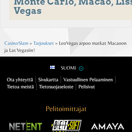
CasinoSlam
»
Tarjoukset
»
LeoVegas arpoo matkat Macaoon
ja Las Vegasiin!
SUOMI
Ota yhteyttä
Sivukartta
Vastuullinen Pelaaminen
Tietoa meistä
Tietosuojaseloste
Pelisivut
Pelitoimittajat