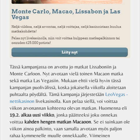
Tässä kampanjassa on arvottu jo matkat Lissaboniin ja
Monte Carloon. Nyt arvotaan vielä toinen Macaon matka
sekä matka Las Vegasiin. Mukaan ehtii vielä hyvin tässä
kampanjan puolivälissä, koska jokaisella viikolla aloitetaan
puhtaalta pöydältä. Tämä kampanja järjestetään
LeoVegas -
nettikasinon
livekasinolla. Kun pelaa siellä, voi voittaa
viikon arvonannan kohteena olevan matkan. Huomenna eli
19.2. alkaa uusi viikko
, jonka päätteeksi joku onnekas
voittaa
kahden hengen matkan Macaoon
. Se ei suinkaan ole
viikon ainoa palkinto, vaan samalla arvotaan myös paljon
rahaa kymmenelle muulle onnekkaalle. Viimeinen