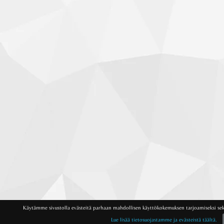
Käytämme sivustolla evästeitä parhaan mahdollisen käyttökokemuksen tarjoamiseksi sek
Lue lisää tietosuojastamme ja evästeistä täältä.