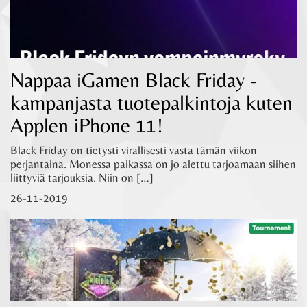
Nappaa iGamen Black Friday -
kampanjasta tuotepalkintoja kuten
Applen iPhone 11!
Black Friday on tietysti virallisesti vasta tämän viikon
perjantaina. Monessa paikassa on jo alettu tarjoamaan siihen
liittyviä tarjouksia. Niin on […]
26-11-2019