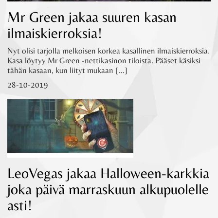
Mr Green jakaa suuren kasan
ilmaiskierroksia!
Nyt olisi tarjolla melkoisen korkea kasallinen ilmaiskierroksia.
Kasa löytyy Mr Green -nettikasinon tiloista. Pääset käsiksi
tähän kasaan, kun liityt mukaan […]
28-10-2019
LeoVegas jakaa Halloween-karkkia
joka päivä marraskuun alkupuolelle
asti!