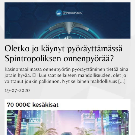
Oletko jo käynyt pyöräyttämässä
Spintropoliksen onnenpyörää?
Kasinomaailmassa onnenpyörän pyöräyttäminen tietää aina
jotain hyvää. Eli kun saat sellaiseen mahdollisuuden, olet jo
voittanut jonkin palkinnon. Nyt sellainen mahdollisuus […]
19-07-2020