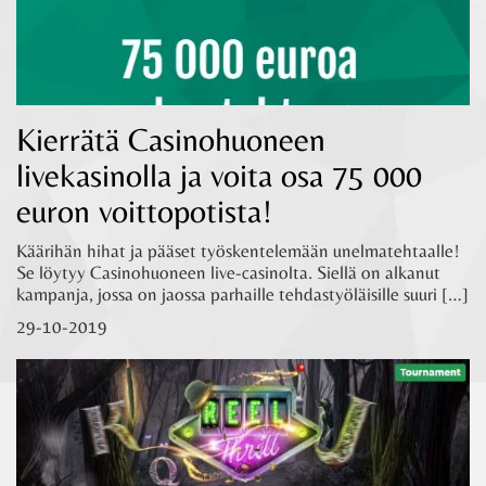
Kierrätä Casinohuoneen
livekasinolla ja voita osa 75 000
euron voittopotista!
Käärihän hihat ja pääset työskentelemään unelmatehtaalle!
Se löytyy Casinohuoneen live-casinolta. Siellä on alkanut
kampanja, jossa on jaossa parhaille tehdastyöläisille suuri […]
29-10-2019