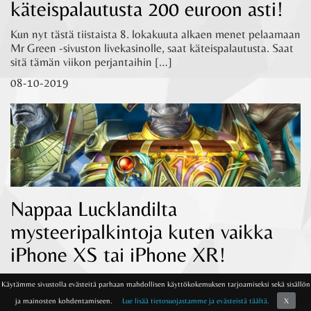
käteispalautusta 200 euroon asti!
Kun nyt tästä tiistaista 8. lokakuuta alkaen menet pelaamaan
Mr Green -sivuston livekasinolle, saat käteispalautusta. Saat
sitä tämän viikon perjantaihin […]
08-10-2019
Nappaa Lucklandilta
mysteeripalkintoja kuten vaikka
iPhone XS tai iPhone XR!
Tämä kampanja tulee yllättämään siihen osallistuneita
Käytämme sivustolla evästeitä parhaan mahdollisen käyttökokemuksen tarjoamiseksi sekä sisällön
pelaajia oikein kunnolla. Se tehdään Luckland -
ja mainosten kohdentamiseen.
Lue lisää tietosuojastamme ja evästeistä täältä.
X
nettikasinolla, jossa jaetaan palkintoja täysin yllättäen.