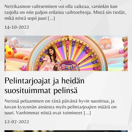
Nettikasinon valitseminen voi olla vaikeaa, varsinkin kun
tarjolla on niin paljon erilaisia vaihtoehtoja. Mistä siis tiedät,
mikä niistä sopii juuri […]
14-10-2022
Pelintarjoajat ja heidän
suosituimmat pelinsä
Netissä pelaaminen on tänä päivänä hyvin suosittua, ja
kovan kysynnän ansiosta myös pelintarjoajien määrä on
suuri. Vanhimmat niistä ovat toimineet […]
12-07-2022